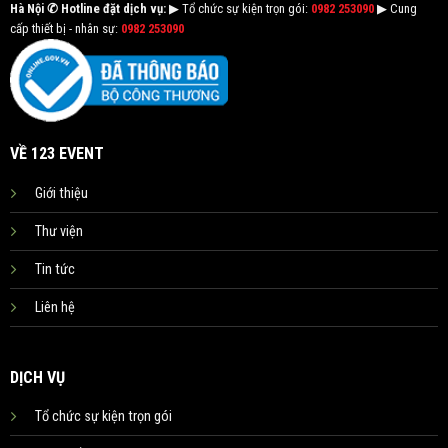
Hà Nội
✆ Hotline đặt dịch vụ:
▶ Tổ chức sự kiện trọn gói:
0982 253090
▶ Cung
cấp thiết bị - nhân sự:
0982 253090
VỀ 123 EVENT
Giới thiệu
Thư viện
Tin tức
Liên hệ
DỊCH VỤ
Tổ chức sự kiện trọn gói