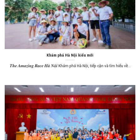
Khám phá Hà Nội kiểu mới
𝑻𝒉𝒆 𝑨𝒎𝒂𝒛𝒊𝒏𝒈 𝑹𝒂𝒄𝒆 𝑯𝒂̀ 𝑵𝒐̣̂𝒊 Khám phá Hà Nội, tiếp cận và tìm hiểu về...