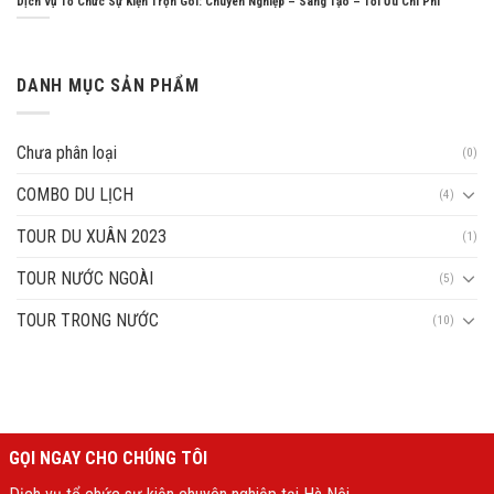
Dịch Vụ Tổ Chức Sự Kiện Trọn Gói: Chuyên Nghiệp – Sáng Tạo – Tối Ưu Chi Phí
DANH MỤC SẢN PHẨM
Chưa phân loại
(0)
COMBO DU LỊCH
(4)
TOUR DU XUÂN 2023
(1)
TOUR NƯỚC NGOÀI
(5)
TOUR TRONG NƯỚC
(10)
GỌI NGAY CHO CHÚNG TÔI