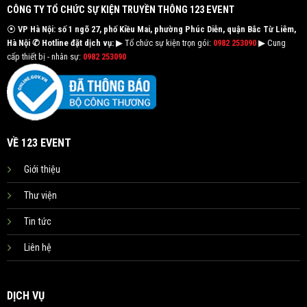
CÔNG TY TỔ CHỨC SỰ KIỆN TRUYỀN THÔNG 123 EVENT
⦿
VP Hà Nội: số 1 ngõ 27, phố Kiều Mai, phường Phúc Diễn, quận Bắc Từ Liêm,
Hà Nội
✆ Hotline đặt dịch vụ:
▶ Tổ chức sự kiện trọn gói:
0982 253090
▶ Cung
cấp thiết bị - nhân sự:
0982 253090
VỀ 123 EVENT
Giới thiệu
Thư viện
Tin tức
Liên hệ
DỊCH VỤ