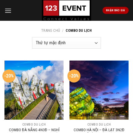
Skip
to
NHẬN BÁO GIÁ
content
TRANG CHỦ
/
COMBO DU LỊCH
-20%
-20%
COMBO DU LỊCH
COMBO DU LỊCH
COMBO ĐÀ NẴNG 4N3Đ – NGHỈ
COMBO HÀ NỘI – ĐÀ LẠT 3N2Đ