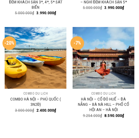
ĐÊM KHÁCH SẠN 3*, 4*, 5* SÁT
– NGHỈ ĐÊM KHÁCH SẠN 5*
BIỂN
5.000.000
₫
3.990.000
₫
5.000.000
₫
3.990.000
₫
-20%
-7%
COMBO DU LỊCH
COMBO DU LỊCH
COMBO HÀ NỘI – PHÚ QUỐC (
HÀ NỘI – CỐ ĐÔ HUẾ – ĐÀ
3N2Đ)
NẴNG – BÀ NÀ HILL – PHỐ CỔ
HỘI AN – HÀ NỘI
3.000.000
₫
2.400.000
₫
9.254.000
₫
8.590.000
₫