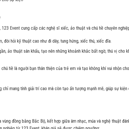
ề
n, 123 Event cung cấp các nghệ sĩ xiếc, ảo thuật và chú hề chuyên nghiệ
 đòi hỏi kỹ thuật cao như đi dây, tung hứng, xiếc thú, xiếc đĩa.
 gần, ảo thuật sân khấu, tạo nên những khoảnh khắc bất ngờ, thú vị cho k
c, chú hề là người bạn thân thiện của trẻ em và tạo không khí vui nhộn ch
g chỉ mang tính giải trí cao mà còn tạo ấn tượng mạnh mẽ, giúp sự kiện
ủa vùng đồng bằng Bắc Bộ, kết hợp giữa âm nhạc, múa và nghệ thuật đán
n nghiệp từ 123 Event, khán giả sẽ được chiêm ngưỡng: