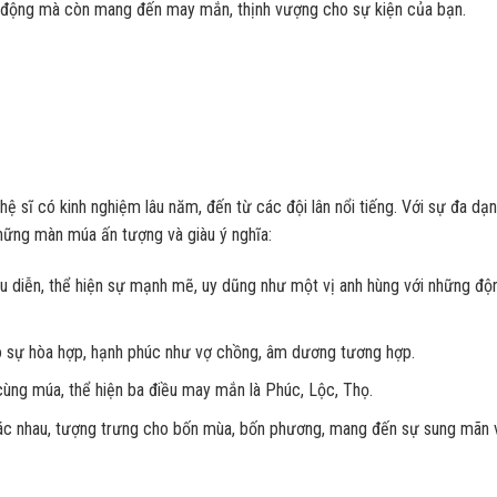
ôi động mà còn mang đến may mắn, thịnh vượng cho sự kiện của bạn.
 sĩ có kinh nghiệm lâu năm, đến từ các đội lân nổi tiếng. Với sự đa dạ
những màn múa ấn tượng và giàu ý nghĩa:
ểu diễn, thể hiện sự mạnh mẽ, uy dũng như một vị anh hùng với những độ
ho sự hòa hợp, hạnh phúc như vợ chồng, âm dương tương hợp.
 cùng múa, thể hiện ba điều may mắn là Phúc, Lộc, Thọ.
hác nhau, tượng trưng cho bốn mùa, bốn phương, mang đến sự sung mãn 