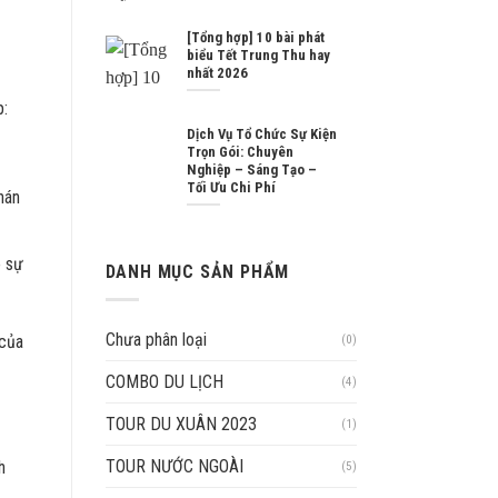
[Tổng hợp] 10 bài phát
biểu Tết Trung Thu hay
nhất 2026
p:
Dịch Vụ Tổ Chức Sự Kiện
Trọn Gói: Chuyên
Nghiệp – Sáng Tạo –
Tối Ưu Chi Phí
hán
o sự
DANH MỤC SẢN PHẨM
Chưa phân loại
 của
(0)
COMBO DU LỊCH
(4)
TOUR DU XUÂN 2023
(1)
TOUR NƯỚC NGOÀI
h
(5)