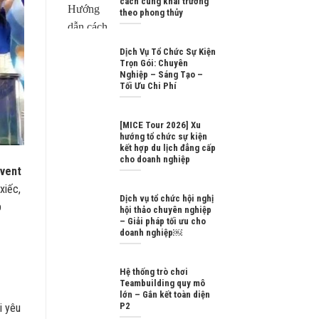
cách cúng khai trương
theo phong thủy
Dịch Vụ Tổ Chức Sự Kiện
Trọn Gói: Chuyên
Nghiệp – Sáng Tạo –
Tối Ưu Chi Phí
[MICE Tour 2026] Xu
hướng tổ chức sự kiện
kết hợp du lịch đẳng cấp
cho doanh nghiệp
Event
xiếc,
Dịch vụ tổ chức hội nghị
p
hội thảo chuyên nghiệp
– Giải pháp tối ưu cho
doanh nghiệp￼
Hệ thống trò chơi
Teambuilding quy mô
lớn – Gắn kết toàn diện
P2
i yêu