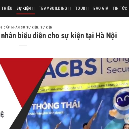
I THIỆU
SỰ KIỆN
TEAMBUILDING
TOUR
BÁO GIÁ
TIN TỨC
G CẤP NHÂN SỰ SỰ KIỆN
,
SỰ KIỆN
nhân biểu diễn cho sự kiện tại Hà Nội