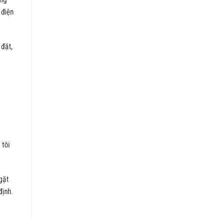
 điện
 đặt,
 tôi
gặt
định.