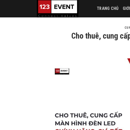
Skip
TRANG CHỦ
GIỚ
to
content
CUN
Cho thuê, cung cấp