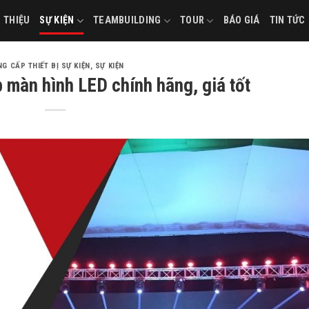
I THIỆU
SỰ KIỆN
TEAMBUILDING
TOUR
BÁO GIÁ
TIN TỨC
G CẤP THIẾT BỊ SỰ KIỆN
,
SỰ KIỆN
 màn hình LED chính hãng, giá tốt