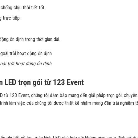
hống chịu thời tiết tốt.
 trực tiếp.
ộng ổn định trong thời gian dài.
oài trời hoạt động ổn định
n LED trọn gói từ 123 Event
D từ 123 Event, chúng tôi đảm bảo mang đến giải pháp trọn gói, chuyên
 trình làm việc của chúng tôi được thiết kế nhằm mang đến trải nghiệm t
vấn chi tiết về loại màn hình LED phù hợp với không gian, mục đích sử d