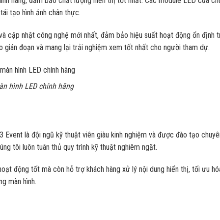
hính hãng, đảm bảo chất lượng hiển thị tốt nhất. Các module LED của ch
tái tạo hình ảnh chân thực.
và cập nhật công nghệ mới nhất, đảm bảo hiệu suất hoạt động ổn định t
i ro gián đoạn và mang lại trải nghiệm xem tốt nhất cho người tham dự.
màn hình LED chính hãng
3 Event là đội ngũ kỹ thuật viên giàu kinh nghiệm và được đào tạo chuyê
ng tôi luôn tuân thủ quy trình kỹ thuật nghiêm ngặt.
ạt động tốt mà còn hỗ trợ khách hàng xử lý nội dung hiển thị, tối ưu hó
ng màn hình.