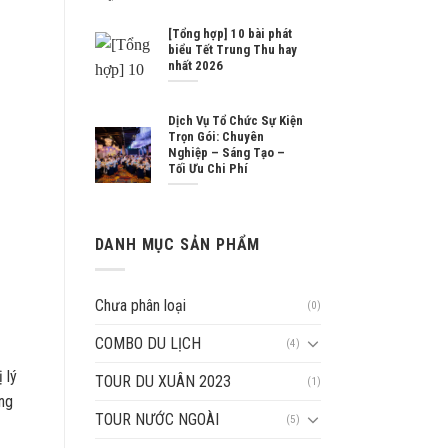
[Tổng hợp] 10 bài phát
biểu Tết Trung Thu hay
nhất 2026
Dịch Vụ Tổ Chức Sự Kiện
Trọn Gói: Chuyên
Nghiệp – Sáng Tạo –
Tối Ưu Chi Phí
DANH MỤC SẢN PHẨM
Chưa phân loại
(0)
COMBO DU LỊCH
(4)
 lý
TOUR DU XUÂN 2023
(1)
ng
TOUR NƯỚC NGOÀI
(5)