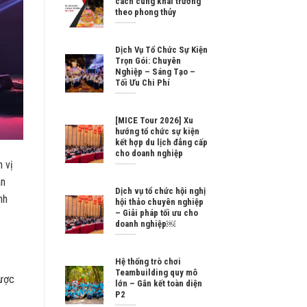
cách cúng khai trương
theo phong thủy
Dịch Vụ Tổ Chức Sự Kiện
Trọn Gói: Chuyên
Nghiệp – Sáng Tạo –
Tối Ưu Chi Phí
[MICE Tour 2026] Xu
hướng tổ chức sự kiện
kết hợp du lịch đẳng cấp
cho doanh nghiệp
 vị
àn
Dịch vụ tổ chức hội nghị
nh
hội thảo chuyên nghiệp
– Giải pháp tối ưu cho
doanh nghiệp￼
Hệ thống trò chơi
Teambuilding quy mô
được
lớn – Gắn kết toàn diện
P2