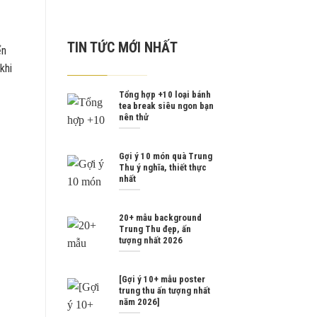
TIN TỨC MỚI NHẤT
ển
khi
Tổng hợp +10 loại bánh
tea break siêu ngon bạn
nên thử
Gợi ý 10 món quà Trung
Thu ý nghĩa, thiết thực
nhất
20+ mẫu background
Trung Thu đẹp, ấn
tượng nhất 2026
[Gợi ý 10+ mẫu poster
trung thu ấn tượng nhất
năm 2026]