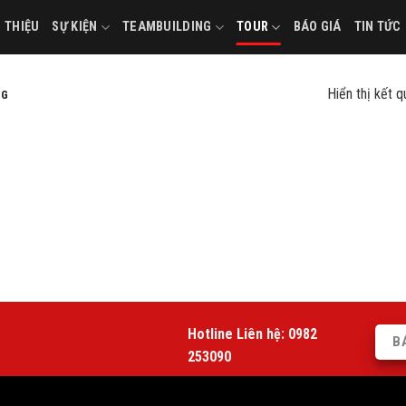
I THIỆU
SỰ KIỆN
TEAMBUILDING
TOUR
BÁO GIÁ
TIN TỨC
Hiển thị kết 
NG
Hotline Liên hệ:
0982
B
253090