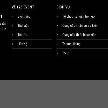
VỀ 123 EVENT
DỊCH VỤ
Giới thiệu
Tổ chức sự kiện trọn gói
NT
 quận
Thư viện
Cung cấp nhân sự sự kiện
 trọn
Tin tức
Cung cấp thiết bị sự kiện
Liên hệ
Teambuilding
Tour