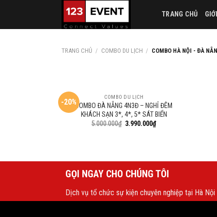
Skip
TRANG CHỦ
GIỚ
to
content
TRANG CHỦ
/
COMBO DU LỊCH
/
COMBO HÀ NỘI - ĐÀ NẴ
COMBO DU LỊCH
-20%
COMBO ĐÀ NẴNG 4N3Đ – NGHỈ ĐÊM
KHÁCH SẠN 3*, 4*, 5* SÁT BIỂN
5.000.000
₫
3.990.000
₫
GỌI NGAY CHO CHÚNG TÔI
Dịch vụ tổ chức sự kiện chuyên nghiệp tại Hà Nội