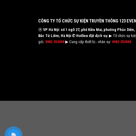
CÔNG TY TỔ CHỨC SỰ KIỆN TRUYỀN THÔNG 123 EVE
⦿
VP Hà Nội: số 1 ngõ 27, phố Kiều Mai, phường Phúc Diễn,
Bắc Từ Liêm, Hà Nội
✆ Hotline đặt dịch vụ:
▶ Tổ chức sự kiện
gói:
0982 253090
▶ Cung cấp thiết bị - nhân sự:
0982 253090