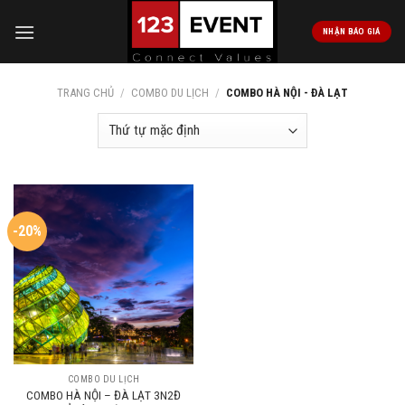
Skip
to
NHẬN BÁO GIÁ
content
TRANG CHỦ
/
COMBO DU LỊCH
/
COMBO HÀ NỘI - ĐÀ LẠT
-20%
COMBO DU LỊCH
COMBO HÀ NỘI – ĐÀ LẠT 3N2Đ