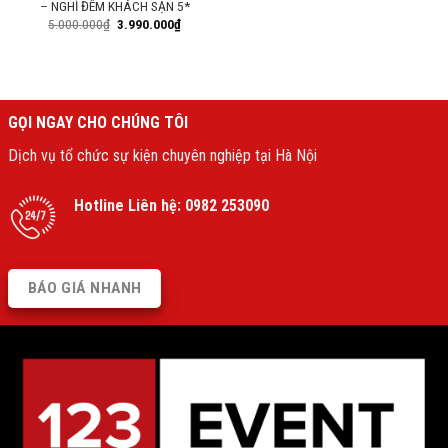
– NGHỈ ĐÊM KHÁCH SẠN 5*
5.000.000
₫
3.990.000
₫
GỌI NGAY CHO CHÚNG TÔI
Dịch vụ tổ chức sự kiện chuyên nghiệp tại Hà Nội
Hotline Liên hệ:
0982 253090
BÁO GIÁ NHANH