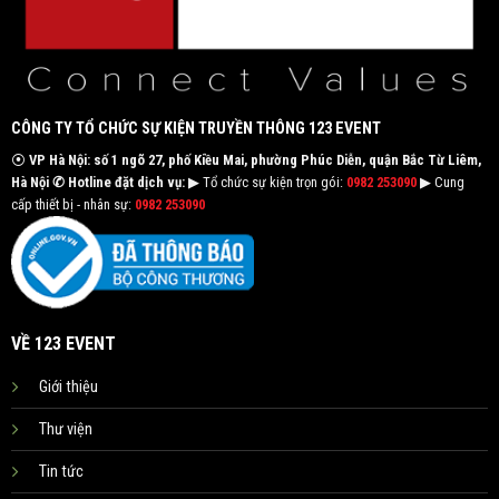
CÔNG TY TỔ CHỨC SỰ KIỆN TRUYỀN THÔNG 123 EVENT
⦿
VP Hà Nội: số 1 ngõ 27, phố Kiều Mai, phường Phúc Diễn, quận Bắc Từ Liêm,
Hà Nội
✆ Hotline đặt dịch vụ:
▶ Tổ chức sự kiện trọn gói:
0982 253090
▶ Cung
cấp thiết bị - nhân sự:
0982 253090
VỀ 123 EVENT
Giới thiệu
Thư viện
Tin tức