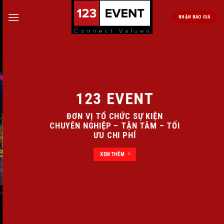
Skip
to
NHẬN BÁO GIÁ
content
123 EVENT
ĐƠN VỊ TỔ CHỨC SỰ KIỆN
CHUYÊN NGHIỆP – TẬN TÂM – TỐI
ƯU CHI PHÍ
XEM THÊM