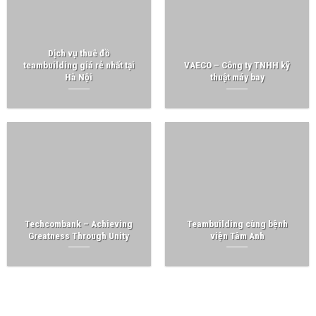
Dịch vụ thuê đồ
teambuilding giá rẻ nhất tại
VAECO – Công ty TNHH kỹ
Hà Nội
thuật máy bay
Techcombank – Achieving
Teambuilding cùng bệnh
Greatness Through Unity
viện Tâm Anh