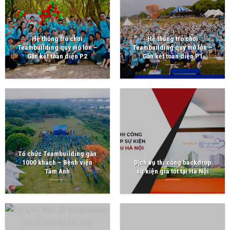
Hệ thống trò chơi
Hệ thống trò chơi
Teambuilding quy mô lớn –
Teambuilding quy mô lớn –
Gắn kết toàn diện P2
Gắn kết toàn diện P1
Tổ chức Teambuilding gần
1000 khách – Bệnh viện
Dịch vụ thi công backdrop
Tâm Anh
sự kiện giá tốt tại Hà Nội