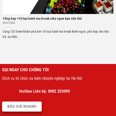
Tổng hợp +10 loại bánh tea break siêu ngon bạn nên thử
29/07/2026
Cùng 123 Event khám phá hơn 10 loại bánh tea break thơm ngon, phù hợp cho tiệc
trà, sự kiện...
GỌI NGAY CHO CHÚNG TÔI
Dịch vụ tổ chức sự kiện chuyên nghiệp tại Hà Nội
Hotline Liên hệ:
0982 253090
BÁO GIÁ NHANH