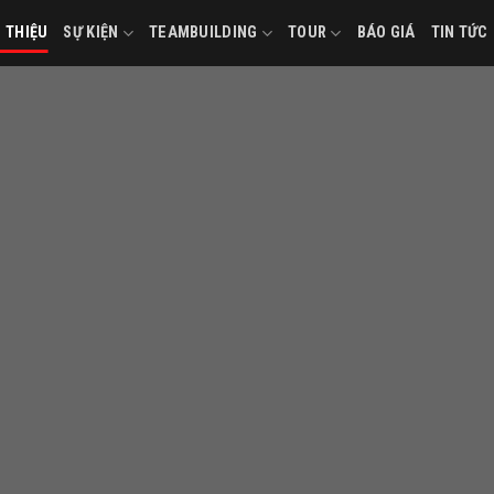
I THIỆU
SỰ KIỆN
TEAMBUILDING
TOUR
BÁO GIÁ
TIN TỨC