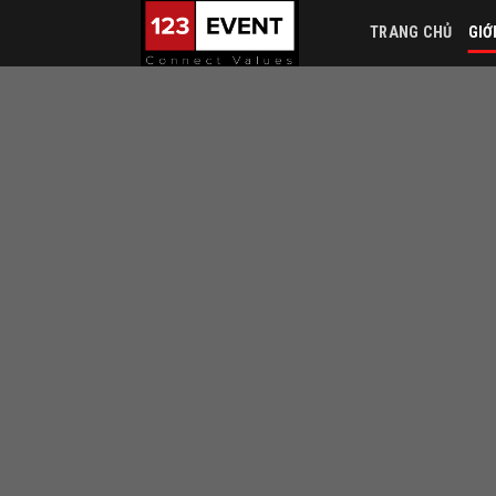
Skip
TRANG CHỦ
GIỚ
to
content