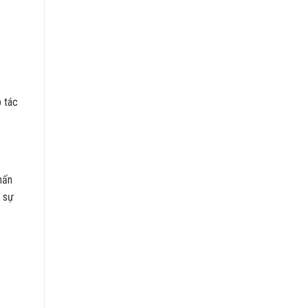
 tác
hấn
c sự