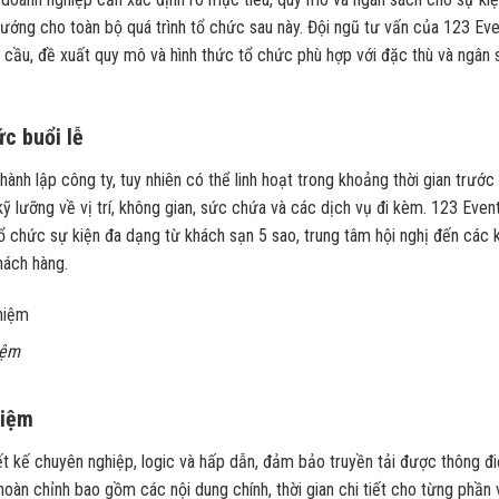
 hướng cho toàn bộ quá trình tổ chức sau này. Đội ngũ tư vấn của 123 Ev
 cầu, đề xuất quy mô và hình thức tổ chức phù hợp với đặc thù và ngân 
ức buổi lễ
ành lập công ty, tuy nhiên có thể linh hoạt trong khoảng thời gian trước
ỹ lưỡng về vị trí, không gian, sức chứa và các dịch vụ đi kèm. 123 Even
ổ chức sự kiện đa dạng từ khách sạn 5 sao, trung tâm hội nghị đến các 
hách hàng.
iệm
niệm
ết kế chuyên nghiệp, logic và hấp dẫn, đảm bảo truyền tải được thông đ
oàn chỉnh bao gồm các nội dung chính, thời gian chi tiết cho từng phần 