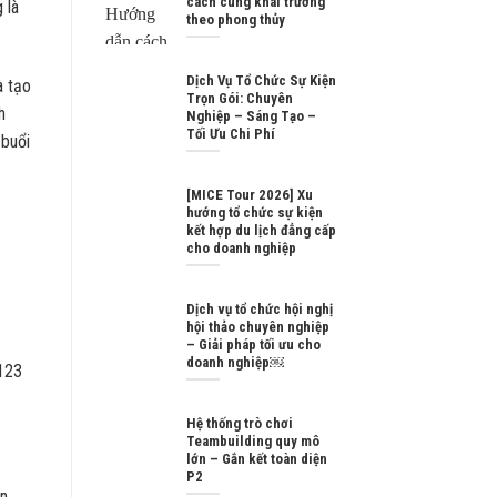
cách cúng khai trương
 là
theo phong thủy
Dịch Vụ Tổ Chức Sự Kiện
à tạo
Trọn Gói: Chuyên
h
Nghiệp – Sáng Tạo –
Tối Ưu Chi Phí
 buổi
[MICE Tour 2026] Xu
hướng tổ chức sự kiện
kết hợp du lịch đẳng cấp
cho doanh nghiệp
Dịch vụ tổ chức hội nghị
hội thảo chuyên nghiệp
– Giải pháp tối ưu cho
doanh nghiệp￼
 123
Hệ thống trò chơi
Teambuilding quy mô
lớn – Gắn kết toàn diện
P2
n.