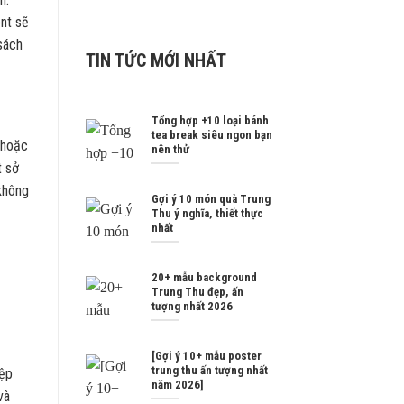
ent sẽ
sách
TIN TỨC MỚI NHẤT
Tổng hợp +10 loại bánh
tea break siêu ngon bạn
 hoặc
nên thử
t sở
không
Gợi ý 10 món quà Trung
Thu ý nghĩa, thiết thực
nhất
20+ mẫu background
Trung Thu đẹp, ấn
tượng nhất 2026
[Gợi ý 10+ mẫu poster
trung thu ấn tượng nhất
iệp
năm 2026]
và