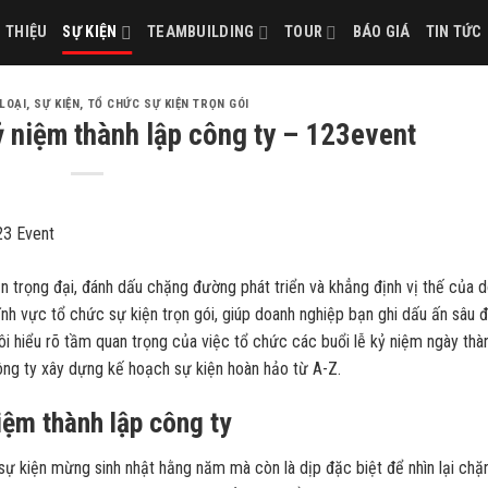
I THIỆU
SỰ KIỆN
TEAMBUILDING
TOUR
BÁO GIÁ
TIN TỨC
LOẠI
,
SỰ KIỆN
,
TỔ CHỨC SỰ KIỆN TRỌN GÓI
ỷ niệm thành lập công ty – 123event
ện trọng đại, đánh dấu chặng đường phát triển và khẳng định vị thế của 
lĩnh vực tổ chức sự kiện trọn gói, giúp doanh nghiệp bạn ghi dấu ấn sâu
tôi hiểu rõ tầm quan trọng của việc tổ chức các buổi lễ kỷ niệm ngày thà
g ty xây dựng kế hoạch sự kiện hoàn hảo từ A-Z.
iệm thành lập công ty
 sự kiện mừng sinh nhật hằng năm mà còn là dịp đặc biệt để nhìn lại chặ