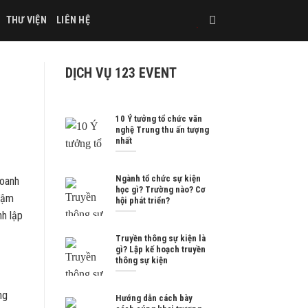
THƯ VIỆN
LIÊN HỆ
DỊCH VỤ 123 EVENT
10 Ý tưởng tổ chức văn
nghệ Trung thu ấn tượng
nhất
Ngành tổ chức sự kiện
doanh
học gì? Trường nào? Cơ
 đậm
hội phát triển?
nh lập
Truyền thông sự kiện là
gì? Lập kế hoạch truyền
thông sự kiện
ng
Hướng dẫn cách bày