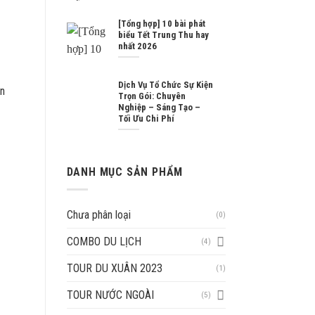
[Tổng hợp] 10 bài phát
biểu Tết Trung Thu hay
nhất 2026
Dịch Vụ Tổ Chức Sự Kiện
ần
Trọn Gói: Chuyên
Nghiệp – Sáng Tạo –
Tối Ưu Chi Phí
DANH MỤC SẢN PHẨM
Chưa phân loại
(0)
COMBO DU LỊCH
(4)
TOUR DU XUÂN 2023
(1)
TOUR NƯỚC NGOÀI
(5)