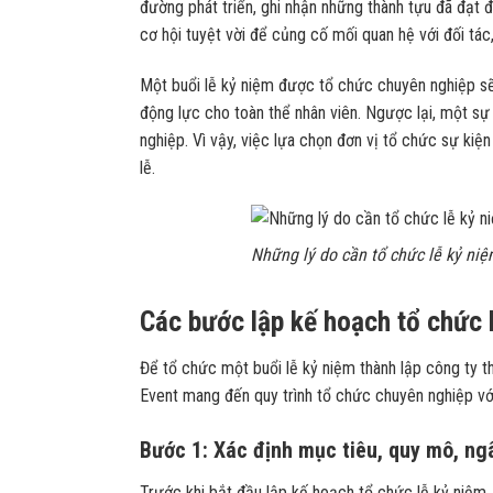
đường phát triển, ghi nhận những thành tựu đã đạt 
cơ hội tuyệt vời để củng cố mối quan hệ với đối tác
Một buổi lễ kỷ niệm được tổ chức chuyên nghiệp sẽ
động lực cho toàn thể nhân viên. Ngược lại, một sự
nghiệp. Vì vậy, việc lựa chọn đơn vị tổ chức sự ki
lễ.
Những lý do cần tổ chức lễ kỷ niệ
Các bước lập kế hoạch tổ chức l
Để tổ chức một buổi lễ kỷ niệm thành lập công ty th
Event mang đến quy trình tổ chức chuyên nghiệp vớ
Bước 1: Xác định mục tiêu, quy mô, ng
Trước khi bắt đầu lập kế hoạch tổ chức lễ kỷ niệm,