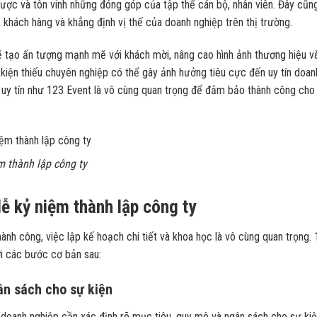
được và tôn vinh những đóng góp của tập thể cán bộ, nhân viên. Đây cũng
, khách hàng và khẳng định vị thế của doanh nghiệp trên thị trường.
 tạo ấn tượng mạnh mẽ với khách mời, nâng cao hình ảnh thương hiệu v
 kiện thiếu chuyên nghiệp có thể gây ảnh hưởng tiêu cực đến uy tín doan
ện uy tín như 123 Event là vô cùng quan trọng để đảm bảo thành công cho
m thành lập công ty
ễ kỷ niệm thành lập công ty
ành công, việc lập kế hoạch chi tiết và khoa học là vô cùng quan trọng.
i các bước cơ bản sau:
ân sách cho sự kiện
 doanh nghiệp cần xác định rõ mục tiêu, quy mô và ngân sách cho sự kiệ