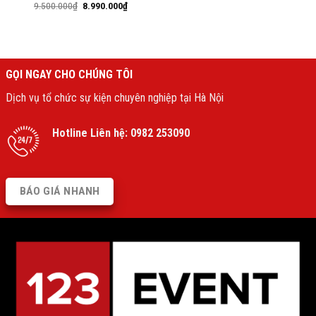
9.500.000
₫
8.990.000
₫
GỌI NGAY CHO CHÚNG TÔI
Dịch vụ tổ chức sự kiện chuyên nghiệp tại Hà Nội
Hotline Liên hệ:
0982 253090
BÁO GIÁ NHANH