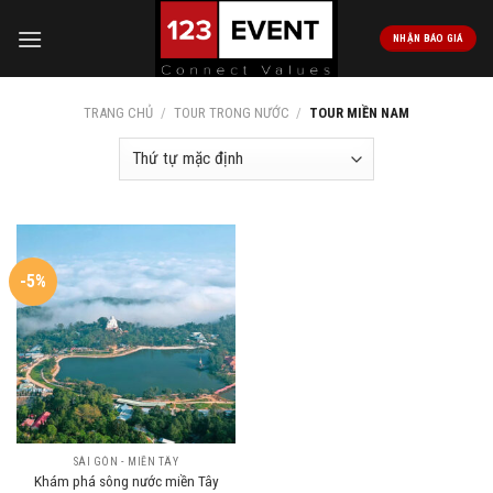
Skip
to
NHẬN BÁO GIÁ
content
TRANG CHỦ
/
TOUR TRONG NƯỚC
/
TOUR MIỀN NAM
-5%
SÀI GÒN - MIỀN TÂY
Khám phá sông nước miền Tây