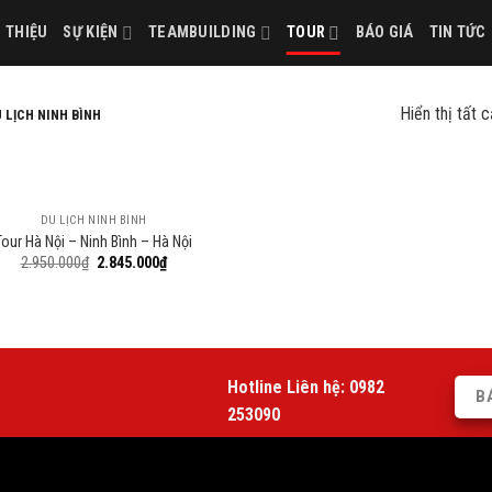
I THIỆU
SỰ KIỆN
TEAMBUILDING
TOUR
BÁO GIÁ
TIN TỨC
Hiển thị tất 
 LỊCH NINH BÌNH
DU LỊCH NINH BÌNH
Tour Hà Nội – Ninh Bình – Hà Nội
2.950.000
₫
2.845.000
₫
Hotline Liên hệ:
0982
B
253090