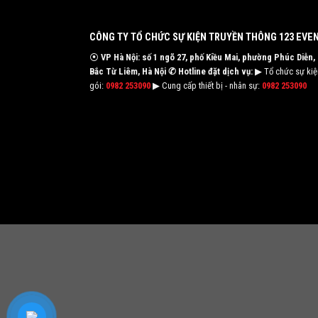
CÔNG TY TỔ CHỨC SỰ KIỆN TRUYỀN THÔNG 123 EVE
⦿
VP Hà Nội: số 1 ngõ 27, phố Kiều Mai, phường Phúc Diễn,
Bắc Từ Liêm, Hà Nội
✆ Hotline đặt dịch vụ:
▶ Tổ chức sự kiện
gói:
0982 253090
▶ Cung cấp thiết bị - nhân sự:
0982 253090