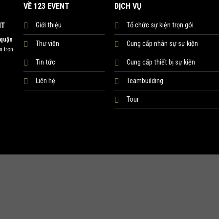
VỀ 123 EVENT
DỊCH VỤ
Giới thiệu
Tổ chức sự kiện trọn gói
NT
 quận
Thư viện
Cung cấp nhân sự sự kiện
 trọn
Tin tức
Cung cấp thiết bị sự kiện
Liên hệ
Teambuilding
Tour