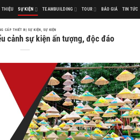
I THIỆU
SỰ KIỆN
TEAMBUILDING
TOUR
BÁO GIÁ
TIN TỨC
G CẤP THIẾT BỊ SỰ KIỆN
,
SỰ KIỆN
iểu cảnh sự kiện ấn tượng, độc đáo