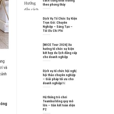
cách cúng khai trương
theo phong thủy
Dịch Vụ Tổ Chức Sự Kiện
Trọn Gói: Chuyên
Nghiệp – Sáng Tạo –
Tối Ưu Chi Phí
[MICE Tour 2026] Xu
hướng tổ chức sự kiện
kết hợp du lịch đẳng cấp
cho doanh nghiệp
ung
rí và
Dịch vụ tổ chức hội nghị
 cảnh
hội thảo chuyên nghiệp
– Giải pháp tối ưu cho
doanh nghiệp￼
Hệ thống trò chơi
Teambuilding quy mô
công
lớn – Gắn kết toàn diện
P2