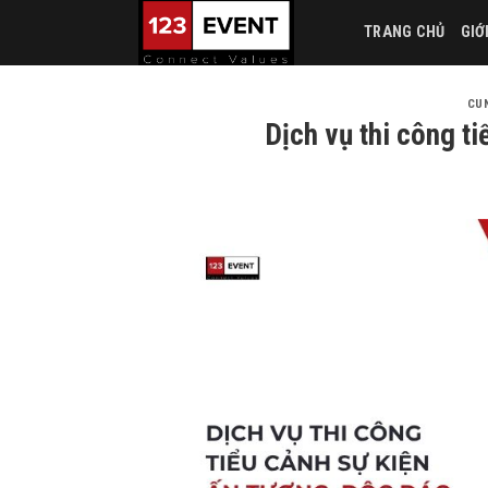
Skip
TRANG CHỦ
GIỚ
to
content
CUN
Dịch vụ thi công t