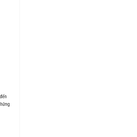
 đến
 những