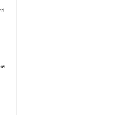
thi
hiết