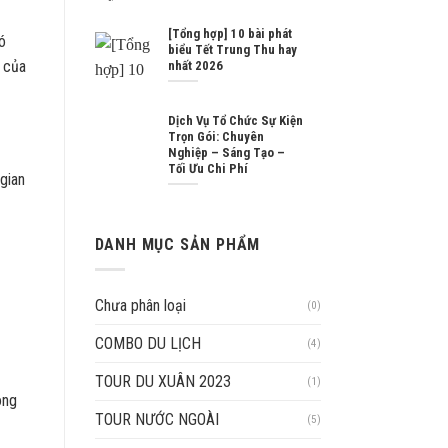
[Tổng hợp] 10 bài phát
ó
biểu Tết Trung Thu hay
u của
nhất 2026
Dịch Vụ Tổ Chức Sự Kiện
Trọn Gói: Chuyên
Nghiệp – Sáng Tạo –
Tối Ưu Chi Phí
gian
DANH MỤC SẢN PHẨM
Chưa phân loại
(0)
COMBO DU LỊCH
(4)
TOUR DU XUÂN 2023
(1)
ong
TOUR NƯỚC NGOÀI
(5)