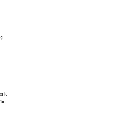
g.
i là
độc