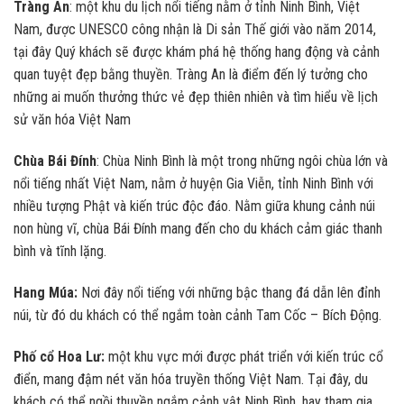
Tràng An
: một khu du lịch nổi tiếng nằm ở tỉnh Ninh Bình, Việt
Nam, được UNESCO công nhận là Di sản Thế giới vào năm 2014,
tại đây Quý khách sẽ được khám phá hệ thống hang động và cảnh
quan tuyệt đẹp bằng thuyền. Tràng An là điểm đến lý tưởng cho
những ai muốn thưởng thức vẻ đẹp thiên nhiên và tìm hiểu về lịch
sử văn hóa Việt Nam
Chùa Bái Đính
: Chùa Ninh Bình là một trong những ngôi chùa lớn và
nổi tiếng nhất Việt Nam, nằm ở huyện Gia Viễn, tỉnh Ninh Bình với
nhiều tượng Phật và kiến trúc độc đáo. Nằm giữa khung cảnh núi
non hùng vĩ, chùa Bái Đính mang đến cho du khách cảm giác thanh
bình và tĩnh lặng.
Hang Múa:
Nơi đây nổi tiếng với những bậc thang đá dẫn lên đỉnh
núi, từ đó du khách có thể ngắm toàn cảnh Tam Cốc – Bích Động.
Phố cổ Hoa Lư:
một khu vực mới được phát triển với kiến trúc cổ
điển, mang đậm nét văn hóa truyền thống Việt Nam. Tại đây, du
khách có thể ngồi thuyền ngắm cảnh vật Ninh Bình, hay tham gia