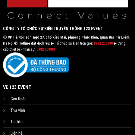
CÔNG TY TỔ CHỨC SỰ KIỆN TRUYỀN THÔNG 123 EVENT
⦿
VP Hà Nội: số 1 ngõ 27, phố Kiều Mai, phường Phúc Diễn, quận Bắc Từ Liêm,
Hà Nội
✆ Hotline đặt dịch vụ:
▶ Tổ chức sự kiện trọn gói:
0982 253090
▶ Cung
cấp thiết bị - nhân sự:
0982 253090
VỀ 123 EVENT
Giới thiệu
Thư viện
Tin tức
Liên hệ