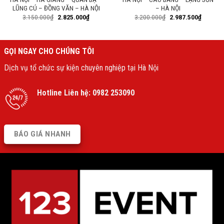
LŨNG CÚ – ĐỒNG VĂN – HÀ NỘI
– HÀ NỘI
3.150.000
₫
2.825.000
₫
3.200.000
₫
2.987.500
₫
GỌI NGAY CHO CHÚNG TÔI
Dịch vụ tổ chức sự kiện chuyên nghiệp tại Hà Nội
Hotline Liên hệ:
0982 253090
BÁO GIÁ NHANH