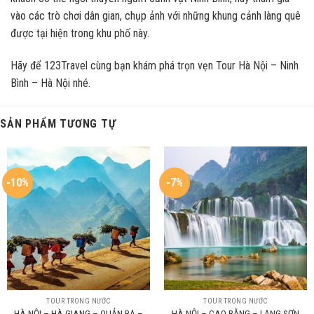
vào các trò chơi dân gian, chụp ảnh với những khung cảnh làng quê
được tại hiện trong khu phố này.
Hãy để
123Travel
cùng bạn khám phá trọn vẹn Tour Hà Nội – Ninh
Bình – Hà Nội nhé.
SẢN PHẨM TƯƠNG TỰ
-10%
-7%
TOUR TRONG NƯỚC
TOUR TRONG NƯỚC
HÀ NỘI – HÀ GIANG – QUẢN BẠ –
HÀ NỘI – CAO BẰNG – LẠNG SƠN