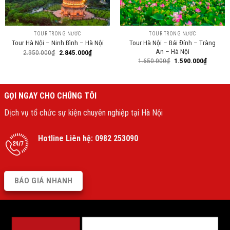
TOUR TRONG NƯỚC
TOUR TRONG NƯỚC
Tour Hà Nội – Bái Đính – Tràng
Tour Hà Nội – Ninh Bình – Hà Nội
An – Hà Nội
2.950.000
₫
2.845.000
₫
1.650.000
₫
1.590.000
₫
GỌI NGAY CHO CHÚNG TÔI
Dịch vụ tổ chức sự kiện chuyên nghiệp tại Hà Nội
Hotline Liên hệ:
0982 253090
BÁO GIÁ NHANH