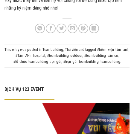
Hãy nhấc máy lên và liên hệ với chúng tôi để cùng nhau tạo nên
những kỷ niệm đáng nhớ nhé!
This entry was posted in
Teambuilding
,
Thư viện
and tagged
#bệnh_viện_tâm _anh
,
#Tâm_ANh_hospital
,
#teambuilding_outdoor
,
#teambuilding_sân_cỏ
,
#tổ_chức_teambuilding_trọn gói
,
#trọn_gói_teambuilding
,
teambuilding
.
DỊCH VỤ 123 EVENT