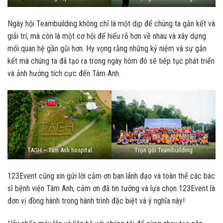
Ngày hội Teambuilding không chỉ là một dịp để chúng ta gắn kết và
giải trí, mà còn là một cơ hội để hiểu rõ hơn về nhau và xây dựng
mối quan hệ gần gũi hơn. Hy vọng rằng những kỷ niệm và sự gắn
kết mà chúng ta đã tạo ra trong ngày hôm đó sẽ tiếp tục phát triển
và ảnh hưởng tích cực đến Tâm Anh.
TAGH – Tâm Anh hospital
Trọn gói Teambuilding
123Event
cũng xin gửi lời cảm ơn ban lãnh đạo và toàn thể các bác
sĩ bệnh viện Tâm Anh, cảm ơn đã tin tưởng và lựa chọn 123Event là
đơn vị đồng hành trong hành trình đặc biệt và ý nghĩa này!