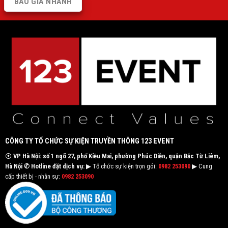
BÁO GIÁ NHANH
CÔNG TY TỔ CHỨC SỰ KIỆN TRUYỀN THÔNG 123 EVENT
⦿
VP Hà Nội: số 1 ngõ 27, phố Kiều Mai, phường Phúc Diễn, quận Bắc Từ Liêm,
Hà Nội
✆ Hotline đặt dịch vụ:
▶ Tổ chức sự kiện trọn gói:
0982 253090
▶ Cung
cấp thiết bị - nhân sự:
0982 253090