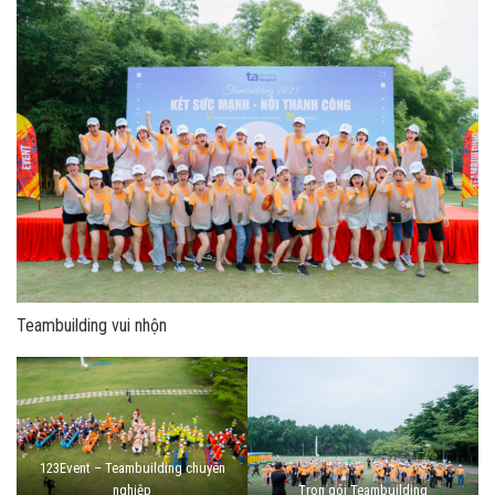
Teambuilding vui nhộn
123Event – Teambuilding chuyên
nghiệp
Trọn gói Teambuilding