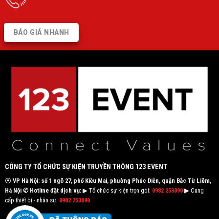
BÁO GIÁ NHANH
CÔNG TY TỔ CHỨC SỰ KIỆN TRUYỀN THÔNG 123 EVENT
⦿
VP Hà Nội: số 1 ngõ 27, phố Kiều Mai, phường Phúc Diễn, quận Bắc Từ Liêm,
Hà Nội
✆ Hotline đặt dịch vụ:
▶ Tổ chức sự kiện trọn gói:
0982 253090
▶ Cung
cấp thiết bị - nhân sự:
0982 253090