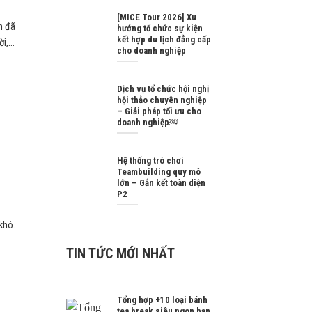
[MICE Tour 2026] Xu
h đã
hướng tổ chức sự kiện
kết hợp du lịch đẳng cấp
,...
cho doanh nghiệp
Dịch vụ tổ chức hội nghị
hội thảo chuyên nghiệp
– Giải pháp tối ưu cho
doanh nghiệp￼
Hệ thống trò chơi
Teambuilding quy mô
lớn – Gắn kết toàn diện
P2
khó.
TIN TỨC MỚI NHẤT
Tổng hợp +10 loại bánh
tea break siêu ngon bạn