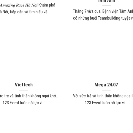
Tâm Anh
 𝑨𝒎𝒂𝒛𝒊𝒏𝒈 𝑹𝒂𝒄𝒆 𝑯𝒂̀ 𝑵𝒐̣̂𝒊 Khám phá
Tháng 7 vừa qua, Bệnh viện Tâm An
à Nội, tiếp cận và tìm hiểu về...
có những buổi Teambuilding tuyệt vời
Viettech
Mega 24.07
ức trẻ và tinh thần không ngại khó.
Với sức trẻ và tinh thần không ngại 
123 Event luôn nỗ lực vì...
123 Event luôn nỗ lực vì...