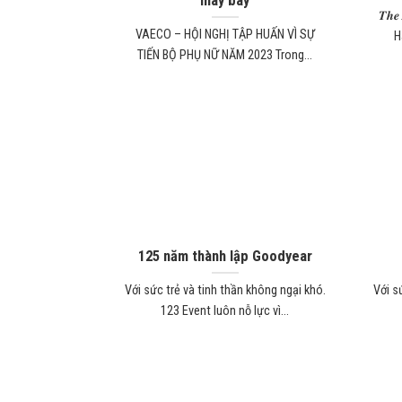
máy bay
𝑻𝒉𝒆
VAECO – HỘI NGHỊ TẬP HUẤN VÌ SỰ
H
TIẾN BỘ PHỤ NỮ NĂM 2023 Trong...
125 năm thành lập Goodyear
Với sức trẻ và tinh thần không ngại khó.
Với s
123 Event luôn nỗ lực vì...