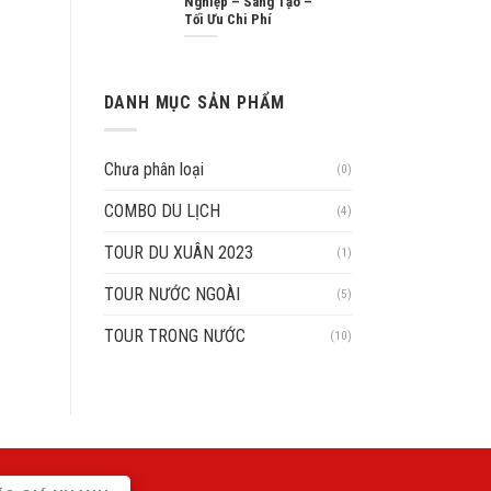
Nghiệp – Sáng Tạo –
Tối Ưu Chi Phí
DANH MỤC SẢN PHẨM
Chưa phân loại
(0)
COMBO DU LỊCH
(4)
TOUR DU XUÂN 2023
(1)
TOUR NƯỚC NGOÀI
(5)
TOUR TRONG NƯỚC
(10)