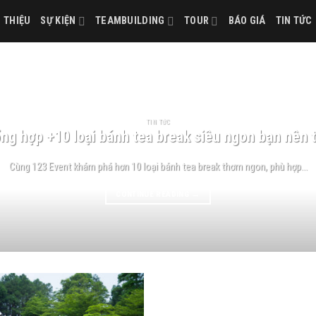
I THIỆU
SỰ KIỆN
TEAMBUILDING
TOUR
BÁO GIÁ
TIN TỨC
TIN TỨC
ng hợp +10 loại bánh tea break siêu ngon bạn nên 
Cùng 123 Event khám phá hơn 10 loại bánh tea break thơm ngon, phù hợp...
CONTINUE READING
→