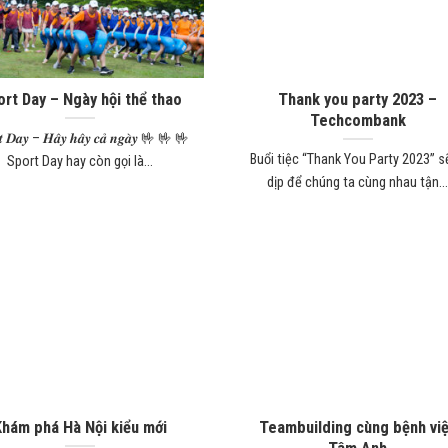
rt Day – Ngày hội thể thao
Thank you party 2023 –
Techcombank
𝒕 𝑫𝒂𝒚 – 𝑯𝒂̂𝒚 𝒉𝒂̂𝒚 𝒄𝒂̉ 𝒏𝒈𝒂̀𝒚 🤟 🤟 🤟
Buổi tiệc “Thank You Party 2023” s
Sport Day hay còn gọi là...
dịp để chúng ta cùng nhau tận..
Khám phá Hà Nội kiểu mới
Teambuilding cùng bệnh vi