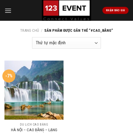
Skip
to
NHẬN BÁO GIÁ
content
TRANG CHỦ
/
SẢN PHẨM ĐƯỢC GẮN THẺ “#CAO_BẰNG”
-7%
DU LỊCH CAO BẰNG
HÀ NỘI – CAO BẰNG – LẠNG