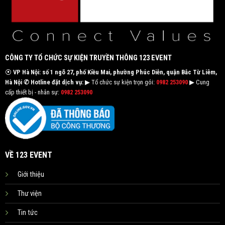
CÔNG TY TỔ CHỨC SỰ KIỆN TRUYỀN THÔNG 123 EVENT
⦿
VP Hà Nội: số 1 ngõ 27, phố Kiều Mai, phường Phúc Diễn, quận Bắc Từ Liêm,
Hà Nội
✆ Hotline đặt dịch vụ:
▶ Tổ chức sự kiện trọn gói:
0982 253090
▶ Cung
cấp thiết bị - nhân sự:
0982 253090
VỀ 123 EVENT
Giới thiệu
Thư viện
Tin tức