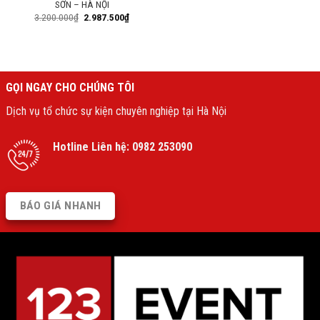
SƠN – HÀ NỘI
3.200.000
₫
2.987.500
₫
GỌI NGAY CHO CHÚNG TÔI
Dịch vụ tổ chức sự kiện chuyên nghiệp tại Hà Nội
Hotline Liên hệ:
0982 253090
BÁO GIÁ NHANH