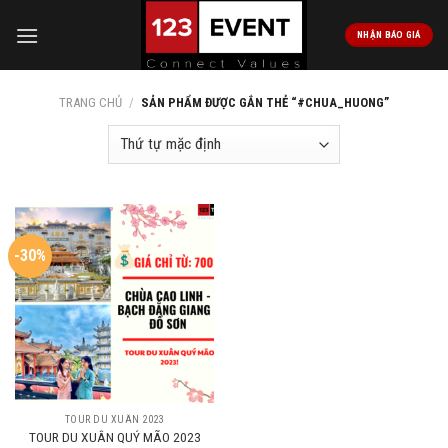
Skip
to
NHẬN BÁO GIÁ
content
TRANG CHỦ
/
SẢN PHẨM ĐƯỢC GẮN THẺ “#CHUA_HUONG”
-30%
TOUR DU XUÂN 2023
TOUR DU XUÂN QUÝ MÃO 2023