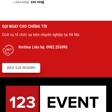
1.000.000
₫
699.999
₫
GỌI NGAY CHO CHÚNG TÔI
Dịch vụ tổ chức sự kiện chuyên nghiệp tại Hà Nội
Hotline Liên hệ:
0982 253090
BÁO GIÁ NHANH