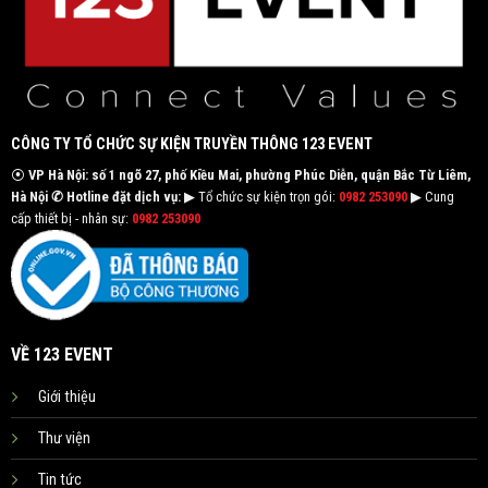
CÔNG TY TỔ CHỨC SỰ KIỆN TRUYỀN THÔNG 123 EVENT
⦿
VP Hà Nội: số 1 ngõ 27, phố Kiều Mai, phường Phúc Diễn, quận Bắc Từ Liêm,
Hà Nội
✆ Hotline đặt dịch vụ:
▶ Tổ chức sự kiện trọn gói:
0982 253090
▶ Cung
cấp thiết bị - nhân sự:
0982 253090
VỀ 123 EVENT
Giới thiệu
Thư viện
Tin tức