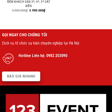
ĐÊM KHÁCH SẠN 3*, 4*, 5* SÁT
BIỂN
5.000.000
₫
3.990.000
₫
GỌI NGAY CHO CHÚNG TÔI
Dịch vụ tổ chức sự kiện chuyên nghiệp tại Hà Nội
Hotline Liên hệ:
0982 253090
BÁO GIÁ NHANH