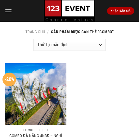
Skip
to
NHẬN BÁO GIÁ
content
TRANG CHỦ
/
SẢN PHẨM ĐƯỢC GẮN THẺ “COMBO”
-20%
COMBO DU LỊCH
COMBO ĐÀ NẴNG 4N3Đ – NGHỈ