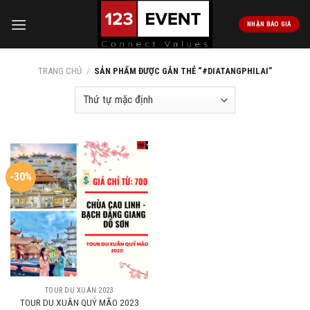
Skip
to
NHẬN BÁO GIÁ
content
TRANG CHỦ
/
SẢN PHẨM ĐƯỢC GẮN THẺ “#DIATANGPHILAI”
-30%
TOUR DU XUÂN 2023
TOUR DU XUÂN QUÝ MÃO 2023