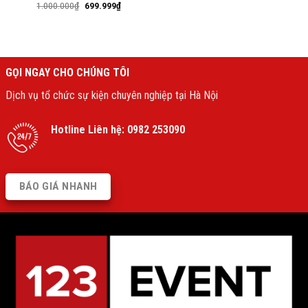
1.000.000
₫
699.999
₫
GỌI NGAY CHO CHÚNG TÔI
Dịch vụ tổ chức sự kiện chuyên nghiệp tại Hà Nội
Hotline Liên hệ:
0982 253090
BÁO GIÁ NHANH