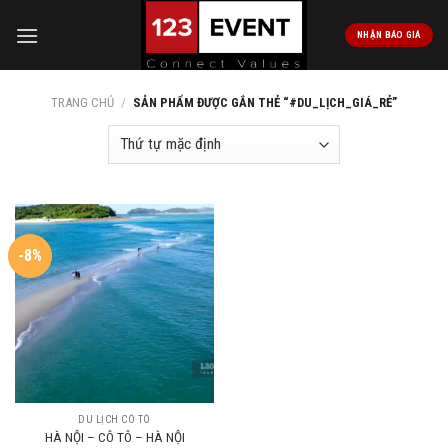
Skip
to
NHẬN BÁO GIÁ
content
TRANG CHỦ
/
SẢN PHẨM ĐƯỢC GẮN THẺ “#DU_LỊCH_GIÁ_RẺ”
-8%
DU LỊCH CÔ TÔ
HÀ NỘI – CÔ TÔ – HÀ NỘI