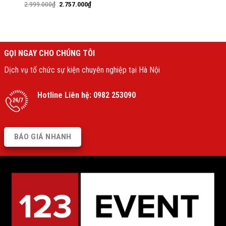
2.999.000
₫
2.757.000
₫
GỌI NGAY CHO CHÚNG TÔI
Dịch vụ tổ chức sự kiện chuyên nghiệp tại Hà Nội
Hotline Liên hệ:
0982 253090
BÁO GIÁ NHANH