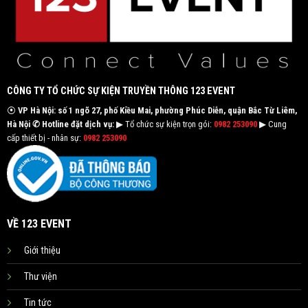
CÔNG TY TỔ CHỨC SỰ KIỆN TRUYỀN THÔNG 123 EVENT
⦿
VP Hà Nội: số 1 ngõ 27, phố Kiều Mai, phường Phúc Diễn, quận Bắc Từ Liêm,
Hà Nội
✆ Hotline đặt dịch vụ:
▶ Tổ chức sự kiện trọn gói:
0982 253090
▶ Cung
cấp thiết bị - nhân sự:
0982 253090
VỀ 123 EVENT
Giới thiệu
Thư viện
Tin tức