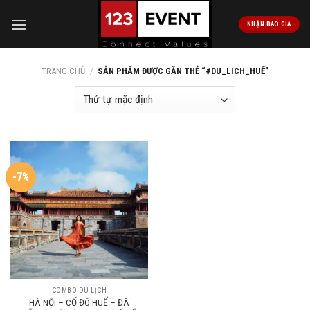
Skip
to
NHẬN BÁO GIÁ
content
TRANG CHỦ
/
SẢN PHẨM ĐƯỢC GẮN THẺ “#DU_LICH_HUẾ”
-7%
COMBO DU LỊCH
HÀ NỘI – CỐ ĐÔ HUẾ – ĐÀ