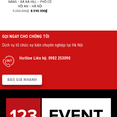
NẴNG – BÀ NÀ HILL – PHỐ CỔ
HỘI AN – HÀ NỘI
9.254.000
₫
8.590.000
₫
GỌI NGAY CHO CHÚNG TÔI
Dịch vụ tổ chức sự kiện chuyên nghiệp tại Hà Nội
Hotline Liên hệ:
0982 253090
BÁO GIÁ NHANH