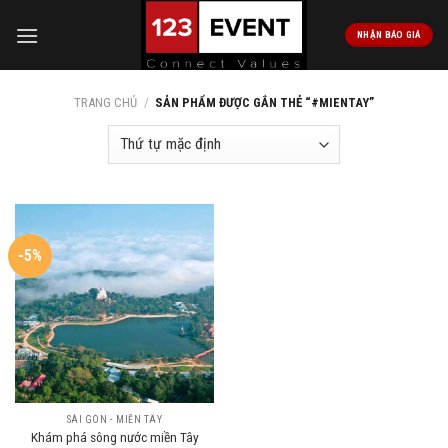
Skip
to
NHẬN BÁO GIÁ
content
TRANG CHỦ
/
SẢN PHẨM ĐƯỢC GẮN THẺ “#MIENTAY”
-5%
SÀI GÒN - MIỀN TÂY
Khám phá sông nước miền Tây