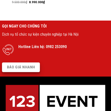
9.500.000
₫
8.990.000
₫
GỌI NGAY CHO CHÚNG TÔI
Dịch vụ tổ chức sự kiện chuyên nghiệp tại Hà Nội
Hotline Liên hệ:
0982 253090
BÁO GIÁ NHANH