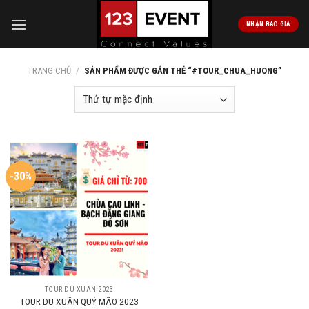
Skip
to
NHẬN BÁO GIÁ
content
TRANG CHỦ
/
SẢN PHẨM ĐƯỢC GẮN THẺ “#TOUR_CHUA_HUONG”
-30%
TOUR DU XUÂN 2023
TOUR DU XUÂN QUÝ MÃO 2023