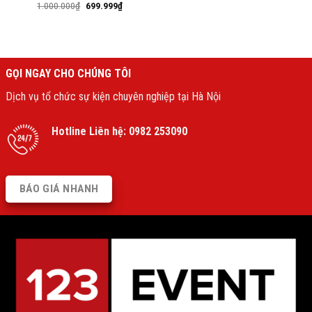
1.000.000
₫
699.999
₫
GỌI NGAY CHO CHÚNG TÔI
Dịch vụ tổ chức sự kiện chuyên nghiệp tại Hà Nội
Hotline Liên hệ:
0982 253090
BÁO GIÁ NHANH