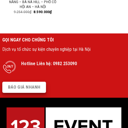
NẴNG – BÀ NÀ HILL – PHỐ CỔ
HỘI AN – HÀ NỘI
9.254.000
₫
8.590.000
₫
GỌI NGAY CHO CHÚNG TÔI
Dịch vụ tổ chức sự kiện chuyên nghiệp tại Hà Nội
Hotline Liên hệ:
0982 253090
BÁO GIÁ NHANH