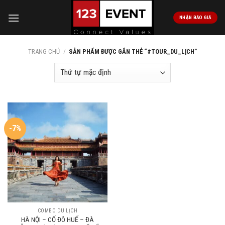
Skip
to
NHẬN BÁO GIÁ
content
TRANG CHỦ
/
SẢN PHẨM ĐƯỢC GẮN THẺ “#TOUR_DU_LỊCH”
-7%
COMBO DU LỊCH
HÀ NỘI – CỐ ĐÔ HUẾ – ĐÀ