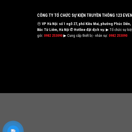
CÔNG TY TỔ CHỨC SỰ KIỆN TRUYỀN THÔNG 123 EVE
⦿
VP Hà Nội: số 1 ngõ 27, phố Kiều Mai, phường Phúc Diễn,
Bắc Từ Liêm, Hà Nội
✆ Hotline đặt dịch vụ:
▶ Tổ chức sự kiện
gói:
0982 253090
▶ Cung cấp thiết bị - nhân sự:
0982 253090