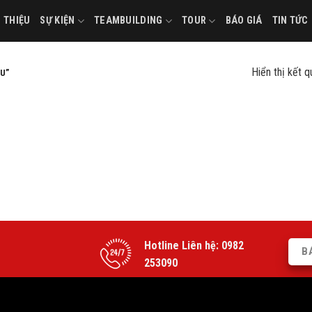
I THIỆU
SỰ KIỆN
TEAMBUILDING
TOUR
BÁO GIÁ
TIN TỨC
Hiển thị kết 
U”
Hotline Liên hệ:
0982
B
253090