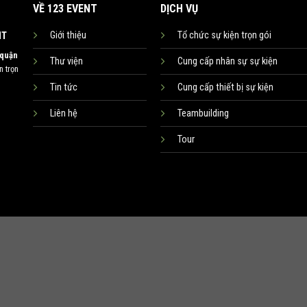
VỀ 123 EVENT
DỊCH VỤ
Giới thiệu
Tổ chức sự kiện trọn gói
NT
 quận
Thư viện
Cung cấp nhân sự sự kiện
 trọn
Tin tức
Cung cấp thiết bị sự kiện
Liên hệ
Teambuilding
Tour