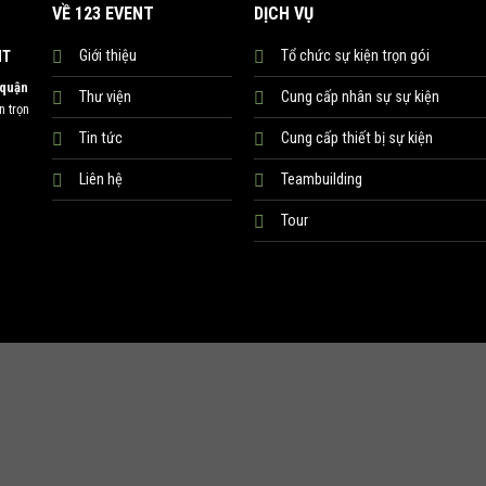
VỀ 123 EVENT
DỊCH VỤ
Giới thiệu
Tổ chức sự kiện trọn gói
NT
 quận
Thư viện
Cung cấp nhân sự sự kiện
 trọn
Tin tức
Cung cấp thiết bị sự kiện
Liên hệ
Teambuilding
Tour