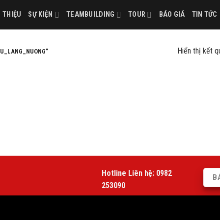
I THIỆU
SỰ KIỆN
TEAMBUILDING
TOUR
BÁO GIÁ
TIN TỨC
Hiển thị kết 
TU_LANG_NUONG”
Hotline Liên hệ:
0982
B
253090