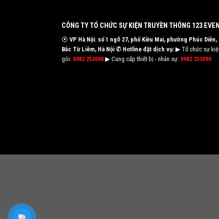
CÔNG TY TỔ CHỨC SỰ KIỆN TRUYỀN THÔNG 123 EVE
⦿
VP Hà Nội: số 1 ngõ 27, phố Kiều Mai, phường Phúc Diễn,
Bắc Từ Liêm, Hà Nội
✆ Hotline đặt dịch vụ:
▶ Tổ chức sự kiện
gói:
0982 253090
▶ Cung cấp thiết bị - nhân sự:
0982 253090