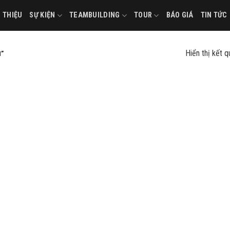
I THIỆU
SỰ KIỆN
TEAMBUILDING
TOUR
BÁO GIÁ
TIN TỨC
Hiển thị kết 
”