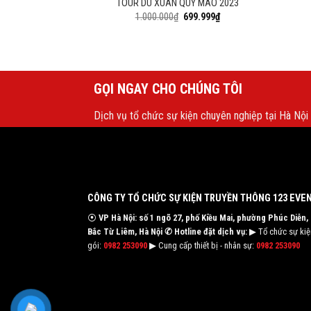
TOUR DU XUÂN QUÝ MÃO 2023
1.000.000
₫
699.999
₫
GỌI NGAY CHO CHÚNG TÔI
Dịch vụ tổ chức sự kiện chuyên nghiệp tại Hà Nội
CÔNG TY TỔ CHỨC SỰ KIỆN TRUYỀN THÔNG 123 EVE
⦿
VP Hà Nội: số 1 ngõ 27, phố Kiều Mai, phường Phúc Diễn,
Bắc Từ Liêm, Hà Nội
✆ Hotline đặt dịch vụ:
▶ Tổ chức sự kiện
gói:
0982 253090
▶ Cung cấp thiết bị - nhân sự:
0982 253090