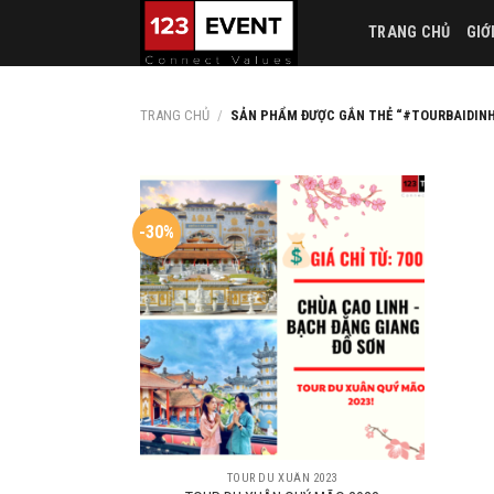
Skip
TRANG CHỦ
GIỚ
to
content
TRANG CHỦ
/
SẢN PHẨM ĐƯỢC GẮN THẺ “#TOURBAIDINH
-30%
TOUR DU XUÂN 2023