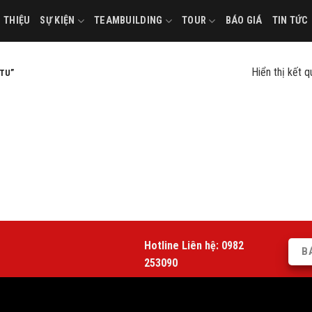
I THIỆU
SỰ KIỆN
TEAMBUILDING
TOUR
BÁO GIÁ
TIN TỨC
Hiển thị kết 
TU”
Hotline Liên hệ:
0982
B
253090