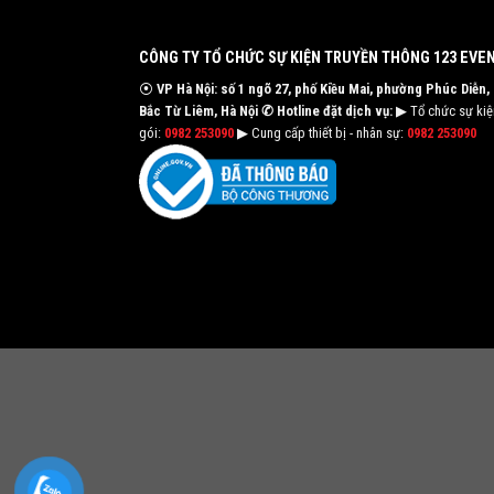
CÔNG TY TỔ CHỨC SỰ KIỆN TRUYỀN THÔNG 123 EVE
⦿
VP Hà Nội: số 1 ngõ 27, phố Kiều Mai, phường Phúc Diễn,
Bắc Từ Liêm, Hà Nội
✆ Hotline đặt dịch vụ:
▶ Tổ chức sự kiện
gói:
0982 253090
▶ Cung cấp thiết bị - nhân sự:
0982 253090