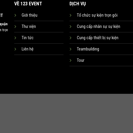
VỀ 123 EVENT
DỊCH VỤ
Giới thiệu
Tổ chức sự kiện trọn gói
NT
 quận
Thư viện
Cung cấp nhân sự sự kiện
 trọn
Tin tức
Cung cấp thiết bị sự kiện
Liên hệ
Teambuilding
Tour