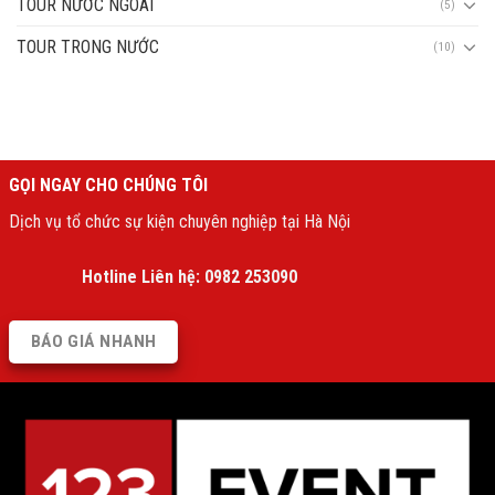
TOUR NƯỚC NGOÀI
(5)
TOUR TRONG NƯỚC
(10)
GỌI NGAY CHO CHÚNG TÔI
Dịch vụ tổ chức sự kiện chuyên nghiệp tại Hà Nội
Hotline Liên hệ:
0982 253090
BÁO GIÁ NHANH