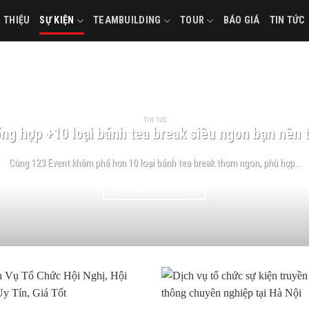
I THIỆU
SỰ KIỆN
TEAMBUILDING
TOUR
BÁO GIÁ
TIN TỨC
TIN TỨC
ng hợp +10 loại bánh tea break siêu ngon bạn nên 
Cùng 123 Event khám phá hơn 10 loại bánh tea break thơm ngon, phù hợp...
CONTINUE READING
→