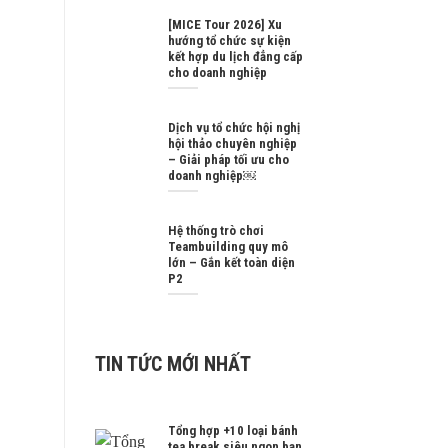
[MICE Tour 2026] Xu
hướng tổ chức sự kiện
kết hợp du lịch đẳng cấp
cho doanh nghiệp
Dịch vụ tổ chức hội nghị
hội thảo chuyên nghiệp
– Giải pháp tối ưu cho
doanh nghiệp￼
Hệ thống trò chơi
Teambuilding quy mô
lớn – Gắn kết toàn diện
P2
TIN TỨC MỚI NHẤT
Tổng hợp +10 loại bánh
tea break siêu ngon bạn