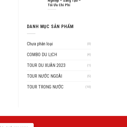
Nghiệp – Sáng Tạo –
Tối Ưu Chi Phí
DANH MỤC SẢN PHẨM
Chưa phân loại
(0)
COMBO DU LỊCH
(4)
TOUR DU XUÂN 2023
(1)
TOUR NƯỚC NGOÀI
(5)
TOUR TRONG NƯỚC
(10)