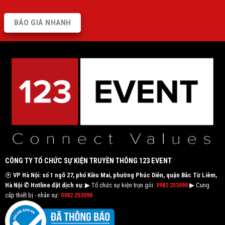
BÁO GIÁ NHANH
CÔNG TY TỔ CHỨC SỰ KIỆN TRUYỀN THÔNG 123 EVENT
⦿
VP Hà Nội: số 1 ngõ 27, phố Kiều Mai, phường Phúc Diễn, quận Bắc Từ Liêm,
Hà Nội
✆ Hotline đặt dịch vụ:
▶ Tổ chức sự kiện trọn gói:
0982 253090
▶ Cung
cấp thiết bị - nhân sự:
0982 253090