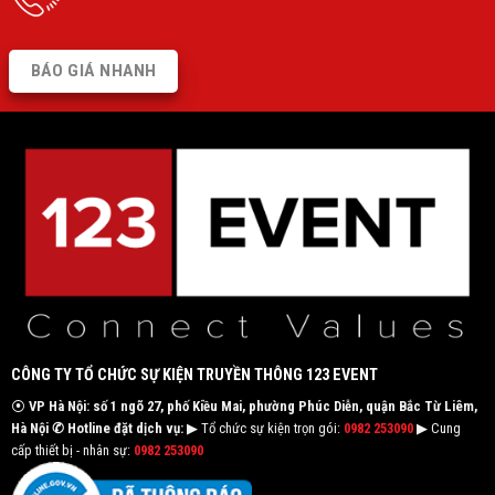
BÁO GIÁ NHANH
CÔNG TY TỔ CHỨC SỰ KIỆN TRUYỀN THÔNG 123 EVENT
⦿
VP Hà Nội: số 1 ngõ 27, phố Kiều Mai, phường Phúc Diễn, quận Bắc Từ Liêm,
Hà Nội
✆ Hotline đặt dịch vụ:
▶ Tổ chức sự kiện trọn gói:
0982 253090
▶ Cung
cấp thiết bị - nhân sự:
0982 253090