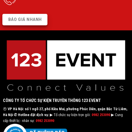
BÁO GIÁ NHANH
CÔNG TY TỔ CHỨC SỰ KIỆN TRUYỀN THÔNG 123 EVENT
⦿
VP Hà Nội: số 1 ngõ 27, phố Kiều Mai, phường Phúc Diễn, quận Bắc Từ Liêm,
Hà Nội
✆ Hotline đặt dịch vụ:
▶ Tổ chức sự kiện trọn gói:
0982 253090
▶ Cung
cấp thiết bị - nhân sự:
0982 253090