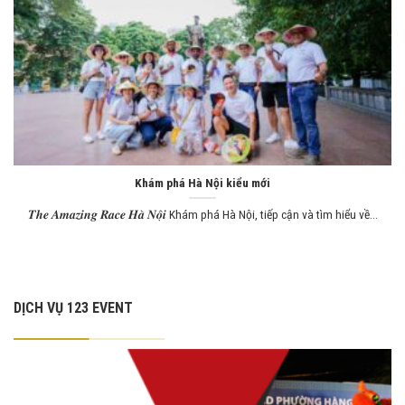
Khám phá Hà Nội kiểu mới
𝑻𝒉𝒆 𝑨𝒎𝒂𝒛𝒊𝒏𝒈 𝑹𝒂𝒄𝒆 𝑯𝒂̀ 𝑵𝒐̣̂𝒊 Khám phá Hà Nội, tiếp cận và tìm hiểu về...
DỊCH VỤ 123 EVENT