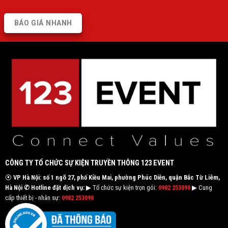
BÁO GIÁ NHANH
CÔNG TY TỔ CHỨC SỰ KIỆN TRUYỀN THÔNG 123 EVENT
⦿
VP Hà Nội: số 1 ngõ 27, phố Kiều Mai, phường Phúc Diễn, quận Bắc Từ Liêm,
Hà Nội
✆ Hotline đặt dịch vụ:
▶ Tổ chức sự kiện trọn gói:
0982 253090
▶ Cung
cấp thiết bị - nhân sự:
0982 253090