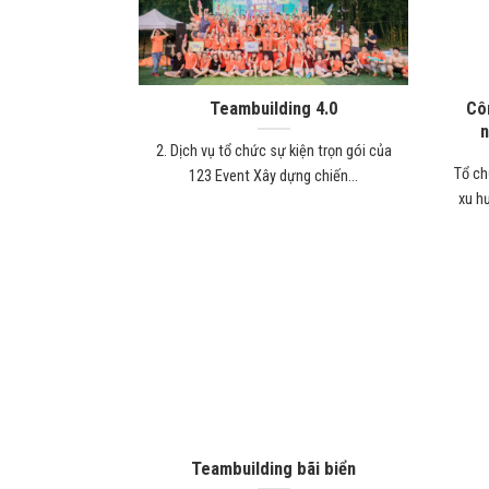
Teambuilding 4.0
Cô
n
2. Dịch vụ tổ chức sự kiện trọn gói của
Tổ ch
123 Event Xây dựng chiến...
xu h
Teambuilding bãi biển