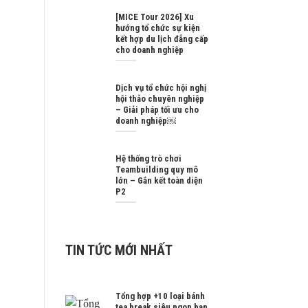
[MICE Tour 2026] Xu
hướng tổ chức sự kiện
kết hợp du lịch đẳng cấp
cho doanh nghiệp
Dịch vụ tổ chức hội nghị
hội thảo chuyên nghiệp
– Giải pháp tối ưu cho
doanh nghiệp￼
Hệ thống trò chơi
Teambuilding quy mô
lớn – Gắn kết toàn diện
P2
TIN TỨC MỚI NHẤT
Tổng hợp +10 loại bánh
tea break siêu ngon bạn