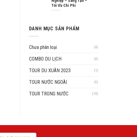
Nghiệp – Sáng Tạo –
Tối Ưu Chi Phí
DANH MỤC SẢN PHẨM
Chưa phân loại
(0)
COMBO DU LỊCH
(4)
TOUR DU XUÂN 2023
(1)
TOUR NƯỚC NGOÀI
(5)
TOUR TRONG NƯỚC
(10)