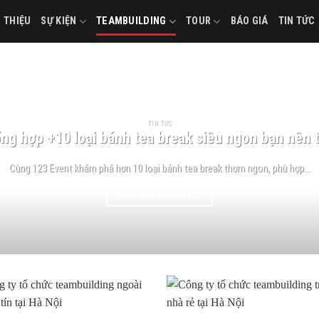
I THIỆU
SỰ KIỆN
TEAMBUILDING
TOUR
BÁO GIÁ
TIN TỨC
TIN TỨC
ng hợp +10 loại bánh tea break siêu ngon bạn nên 
Cùng 123 Event khám phá hơn 10 loại bánh tea break thơm ngon, phù hợp...
CONTINUE READING
→