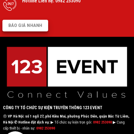
Hotline Liên hệ:
0982 253090
BÁO GIÁ NHANH
CÔNG TY TỔ CHỨC SỰ KIỆN TRUYỀN THÔNG 123 EVENT
⦿
VP Hà Nội: số 1 ngõ 27, phố Kiều Mai, phường Phúc Diễn, quận Bắc Từ Liêm,
Hà Nội
✆ Hotline đặt dịch vụ:
▶ Tổ chức sự kiện trọn gói:
0982 253090
▶ Cung
cấp thiết bị - nhân sự:
0982 253090