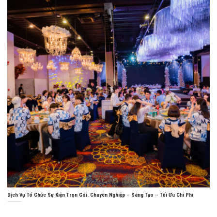
Dịch Vụ Tổ Chức Sự Kiện Trọn Gói: Chuyên Nghiệp – Sáng Tạo – Tối Ưu Chi Phí