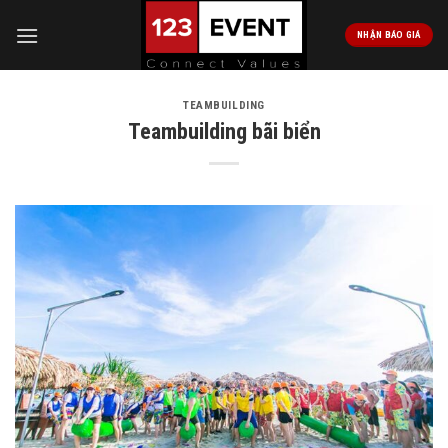
Skip
to
NHẬN BÁO GIÁ
content
TEAMBUILDING
Teambuilding bãi biển