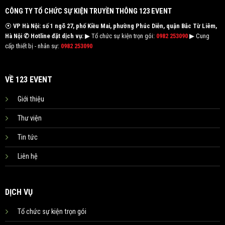
CÔNG TY TỔ CHỨC SỰ KIỆN TRUYỀN THÔNG 123 EVENT
⦿
VP Hà Nội: số 1 ngõ 27, phố Kiều Mai, phường Phúc Diễn, quận Bắc Từ Liêm,
Hà Nội
✆ Hotline đặt dịch vụ:
▶ Tổ chức sự kiện trọn gói:
0982 253090
▶ Cung
cấp thiết bị - nhân sự:
0982 253090
VỀ 123 EVENT
Giới thiệu
Thư viện
Tin tức
Liên hệ
DỊCH VỤ
Tổ chức sự kiện trọn gói