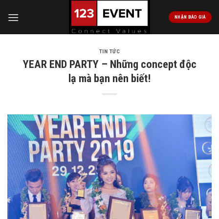
Skip
to
NHẬN BÁO GIÁ
content
TIN TỨC
YEAR END PARTY – Những concept độc
lạ mà bạn nên biết!