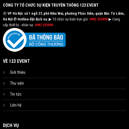
CÔNG TY TỔ CHỨC SỰ KIỆN TRUYỀN THÔNG 123 EVENT
⦿
VP Hà Nội: số 1 ngõ 27, phố Kiều Mai, phường Phúc Diễn, quận Bắc Từ Liêm,
Hà Nội
✆ Hotline đặt dịch vụ:
▶ Tổ chức sự kiện trọn gói:
0982 253090
▶ Cung
cấp thiết bị - nhân sự:
0982 253090
VỀ 123 EVENT
Giới thiệu
Thư viện
Tin tức
Liên hệ
DỊCH VỤ