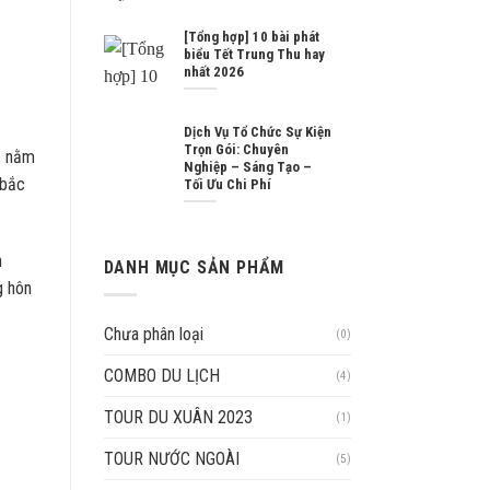
[Tổng hợp] 10 bài phát
biểu Tết Trung Thu hay
nhất 2026
Dịch Vụ Tổ Chức Sự Kiện
Trọn Gói: Chuyên
ốc nằm
Nghiệp – Sáng Tạo –
 bắc
Tối Ưu Chi Phí
n
DANH MỤC SẢN PHẨM
g hôn
Chưa phân loại
(0)
.
COMBO DU LỊCH
(4)
TOUR DU XUÂN 2023
(1)
TOUR NƯỚC NGOÀI
(5)