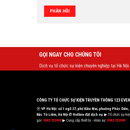
GỌI NGAY CHO CHÚNG TÔI
Dịch vụ tổ chức sự kiện chuyên nghiệp tại Hà Nội
CÔNG TY TỔ CHỨC SỰ KIỆN TRUYỀN THÔNG 123 EVE
⦿
VP Hà Nội: số 1 ngõ 27, phố Kiều Mai, phường Phúc Diễn,
Bắc Từ Liêm, Hà Nội
✆ Hotline đặt dịch vụ:
▶ Tổ chức sự kiện
gói:
0982 253090
▶ Cung cấp thiết bị - nhân sự:
0982 253090