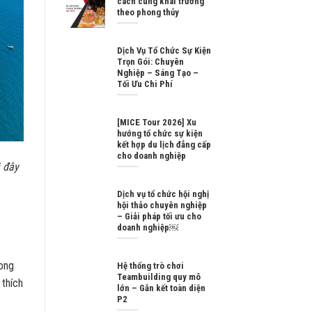
cách cúng khai trương
theo phong thủy
Dịch Vụ Tổ Chức Sự Kiện
Trọn Gói: Chuyên
Nghiệp – Sáng Tạo –
Tối Ưu Chi Phí
[MICE Tour 2026] Xu
hướng tổ chức sự kiện
kết hợp du lịch đẳng cấp
cho doanh nghiệp
i đây
Dịch vụ tổ chức hội nghị
hội thảo chuyên nghiệp
– Giải pháp tối ưu cho
doanh nghiệp￼
ong
Hệ thống trò chơi
Teambuilding quy mô
 thích
lớn – Gắn kết toàn diện
P2