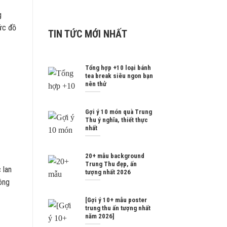
g
hức đồ
TIN TỨC MỚI NHẤT
Tổng hợp +10 loại bánh
tea break siêu ngon bạn
nên thử
Gợi ý 10 món quà Trung
Thu ý nghĩa, thiết thực
nhất
20+ mẫu background
Trung Thu đẹp, ấn
 lan
tượng nhất 2026
ông
[Gợi ý 10+ mẫu poster
trung thu ấn tượng nhất
năm 2026]