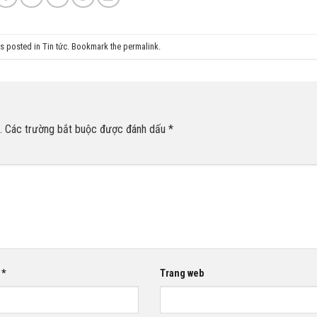
as posted in
Tin tức
. Bookmark the
permalink
.
.
Các trường bắt buộc được đánh dấu
*
l
*
Trang web