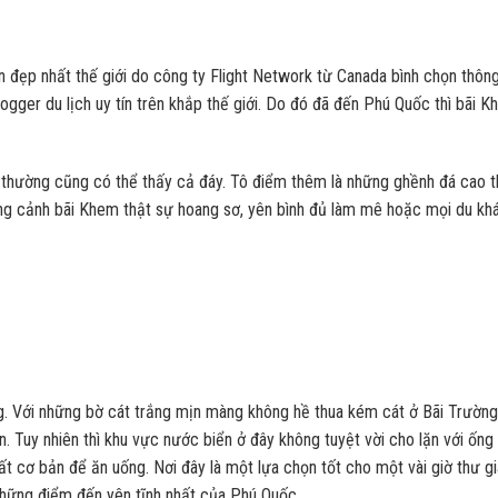
 đẹp nhất thế giới do công ty Flight Network từ Canada bình chọn thôn
logger du lịch uy tín trên khắp thế giới. Do đó đã đến Phú Quốc thì bãi 
t thường cũng có thể thấy cả đáy. Tô điểm thêm là những ghềnh đá cao 
ung cảnh bãi Khem thật sự hoang sơ, yên bình đủ làm mê hoặc mọi du kh
ng. Với những bờ cát trắng mịn màng không hề thua kém cát ở Bãi Trường
 Tuy nhiên thì khu vực nước biển ở đây không tuyệt vời cho lặn với ống 
 cơ bản để ăn uống. Nơi đây là một lựa chọn tốt cho một vài giờ thư g
 những điểm đến yên tĩnh nhất của Phú Quốc.