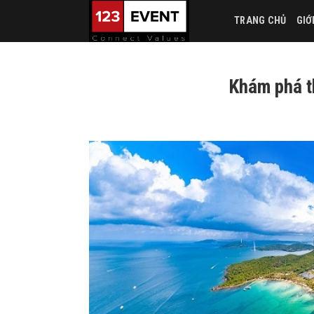
Skip
TRANG CHỦ
GIỚ
to
content
Khám phá t