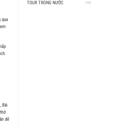
TOUR TRONG NƯỚC
(10)
g qua
Khem
thấp
ách.
, Bãi
thở.
iãn để