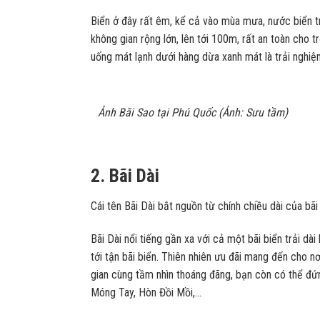
Biển ở đây rất êm, kể cả vào mùa mưa, nước biển t
không gian rộng lớn, lên tới 100m, rất an toàn cho
uống mát lạnh dưới hàng dừa xanh mát là trải nghiệ
Ảnh Bãi Sao tại Phú Quốc (Ảnh: Sưu tầm)
2. Bãi Dài
Cái tên Bãi Dài bắt nguồn từ chính chiều dài của b
Bãi Dài nổi tiếng gần xa với cả một bãi biển trải d
tới tận bãi biển. Thiên nhiên ưu đãi mang đến cho 
gian cùng tầm nhìn thoáng đãng, bạn còn có thể đứ
Móng Tay, Hòn Đồi Mồi,…