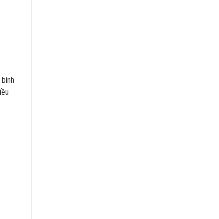
 bình
iều