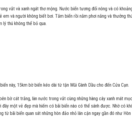
rong vắt và xanh ngát thơ mộng. Nước biển tương đối nông và có khoản
 trẻ em và người không biết bơi. Tắm biển rồi nằm phơi nắng và thưởng t
m lý thú không thể bỏ qua.
ãi biển này, 15km bờ biển kéo dài từ tận Mũi Gành Dầu cho đến Cửa Cạn.
ài bên bờ cát trắng, làn nước trong vắt cùng những hàng cây xanh mát mọc
nơi đây một vẻ đẹp mà hiếm có bãi biển nào có thể sánh được. Nhờ có kh
ng từ bãi biển quan sát những hòn đảo nhỏ lân cận ngay gần đó như Hòn