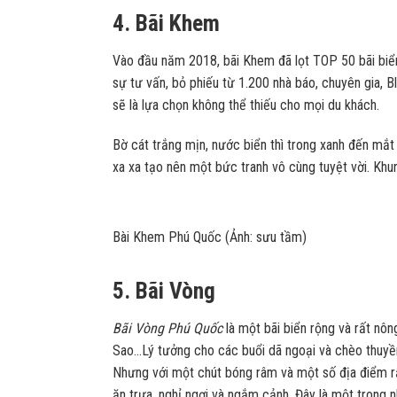
4. Bãi Khem
Vào đầu năm 2018, bãi Khem đã lọt TOP 50 bãi biển
sự tư vấn, bỏ phiếu từ 1.200 nhà báo, chuyên gia, B
sẽ là lựa chọn không thể thiếu cho mọi du khách.
Bờ cát trắng mịn, nước biển thì trong xanh đến mắ
xa xa tạo nên một bức tranh vô cùng tuyệt vời. Kh
Bài Khem Phú Quốc (Ảnh: sưu tầm)
5. Bãi Vòng
Bãi Vòng Phú Quốc
là một bãi biển rộng và rất nô
Sao…Lý tưởng cho các buổi dã ngoại và chèo thuyền.
Nhưng với một chút bóng râm và một số địa điểm rất
ăn trưa, nghỉ ngơi và ngắm cảnh. Đây là một trong