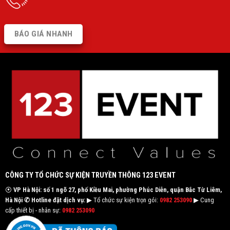
BÁO GIÁ NHANH
CÔNG TY TỔ CHỨC SỰ KIỆN TRUYỀN THÔNG 123 EVENT
⦿
VP Hà Nội: số 1 ngõ 27, phố Kiều Mai, phường Phúc Diễn, quận Bắc Từ Liêm,
Hà Nội
✆ Hotline đặt dịch vụ:
▶ Tổ chức sự kiện trọn gói:
0982 253090
▶ Cung
cấp thiết bị - nhân sự:
0982 253090