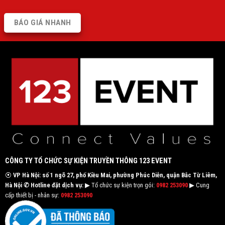
BÁO GIÁ NHANH
CÔNG TY TỔ CHỨC SỰ KIỆN TRUYỀN THÔNG 123 EVENT
⦿
VP Hà Nội: số 1 ngõ 27, phố Kiều Mai, phường Phúc Diễn, quận Bắc Từ Liêm,
Hà Nội
✆ Hotline đặt dịch vụ:
▶ Tổ chức sự kiện trọn gói:
0982 253090
▶ Cung
cấp thiết bị - nhân sự:
0982 253090