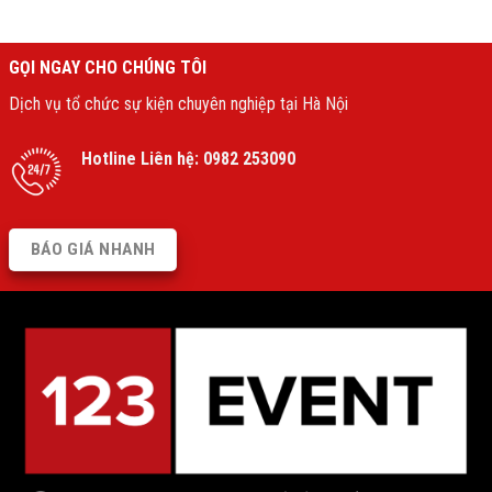
GỌI NGAY CHO CHÚNG TÔI
Dịch vụ tổ chức sự kiện chuyên nghiệp tại Hà Nội
Hotline Liên hệ:
0982 253090
BÁO GIÁ NHANH