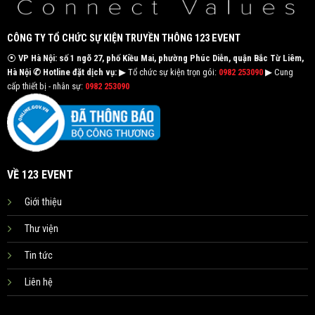
CÔNG TY TỔ CHỨC SỰ KIỆN TRUYỀN THÔNG 123 EVENT
⦿
VP Hà Nội: số 1 ngõ 27, phố Kiều Mai, phường Phúc Diễn, quận Bắc Từ Liêm,
Hà Nội
✆ Hotline đặt dịch vụ:
▶ Tổ chức sự kiện trọn gói:
0982 253090
▶ Cung
cấp thiết bị - nhân sự:
0982 253090
VỀ 123 EVENT
Giới thiệu
Thư viện
Tin tức
Liên hệ