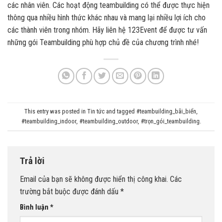
các nhân viên. Các hoạt động teambuilding có thể được thực hiện
thông qua nhiều hình thức khác nhau và mang lại nhiều lợi ích cho
các thành viên trong nhóm. Hãy liên hệ
123Event
để được tư vấn
những gói
Teambuilding
phù hợp chủ đề của chương trình nhé!
This entry was posted in
Tin tức
and tagged
#teambuilding_bãi_biển
,
#teambuilding_indoor
,
#teambuilding_outdoor
,
#trọn_gói_teambuilding
.
Trả lời
Email của bạn sẽ không được hiển thị công khai.
Các
trường bắt buộc được đánh dấu
*
Bình luận
*