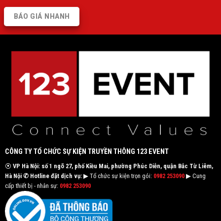
BÁO GIÁ NHANH
CÔNG TY TỔ CHỨC SỰ KIỆN TRUYỀN THÔNG 123 EVENT
⦿
VP Hà Nội: số 1 ngõ 27, phố Kiều Mai, phường Phúc Diễn, quận Bắc Từ Liêm,
Hà Nội
✆ Hotline đặt dịch vụ:
▶ Tổ chức sự kiện trọn gói:
0982 253090
▶ Cung
cấp thiết bị - nhân sự:
0982 253090