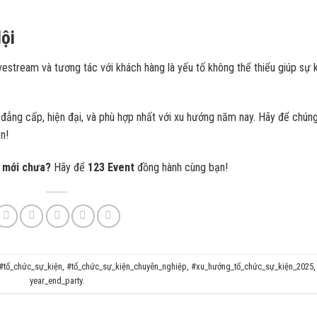
ội
estream và tương tác với khách hàng là yếu tố không thể thiếu giúp sự 
ng cấp, hiện đại, và phù hợp nhất với xu hướng năm nay. Hãy để chúng
n!
g mới chưa?
Hãy để
123 Event
đồng hành cùng bạn!
#tổ_chức_sự_kiện
,
#tổ_chức_sự_kiện_chuyên_nghiệp
,
#xu_hướng_tổ_chức_sự_kiện_2025
,
year_end_party
.