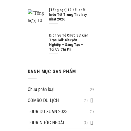
[Tổng hợp] 10 bài phát
biểu Tết Trung Thu hay
nhất 2026
Dịch Vụ Tổ Chức Sự Kiện
Trọn Gói: Chuyên
Nghiệp – Sáng Tạo –
Tối Ưu Chi Phí
DANH MỤC SẢN PHẨM
Chưa phân loại
(0)
COMBO DU LỊCH
(4)
TOUR DU XUÂN 2023
(1)
TOUR NƯỚC NGOÀI
(5)