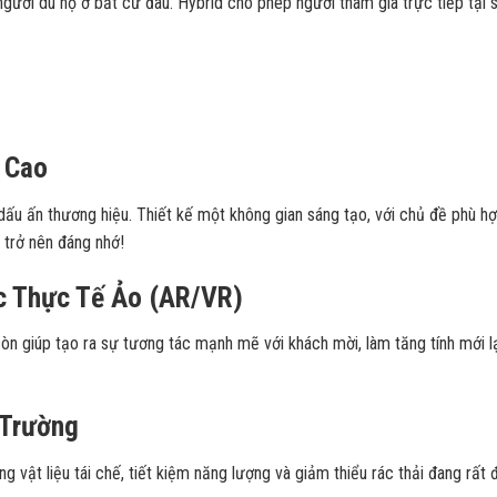
người dù họ ở bất cứ đâu. Hybrid cho phép người tham gia trực tiếp tại 
 Cao
 dấu ấn thương hiệu. Thiết kế một không gian sáng tạo, với chủ đề phù h
 trở nên đáng nhớ!
c Thực Tế Ảo (AR/VR)
òn giúp tạo ra sự tương tác mạnh mẽ với khách mời, làm tăng tính mới l
 Trường
 vật liệu tái chế, tiết kiệm năng lượng và giảm thiểu rác thải đang rất