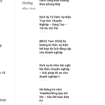
sự
cách cúng khai trương
theo phong thủy
Dịch Vụ Tổ Chức Sự Kiện
Trọn Gói: Chuyên
Nghiệp – Sáng Tạo –
Tối Ưu Chi Phí
[MICE Tour 2026] Xu
ợp
hướng tổ chức sự kiện
kết hợp du lịch đẳng cấp
cho doanh nghiệp
Dịch vụ tổ chức hội nghị
hội thảo chuyên nghiệp
ạ và
– Giải pháp tối ưu cho
doanh nghiệp￼
Hệ thống trò chơi
Teambuilding quy mô
lớn – Gắn kết toàn diện
 được
P2