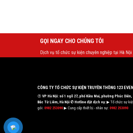
GỌI NGAY CHO CHÚNG TÔI
Dịch vụ tổ chức sự kiện chuyên nghiệp tại Hà Nội
CÔNG TY TỔ CHỨC SỰ KIỆN TRUYỀN THÔNG 123 EVE
⦿
VP Hà Nội: số 1 ngõ 27, phố Kiều Mai, phường Phúc Diễn,
Bắc Từ Liêm, Hà Nội
✆ Hotline đặt dịch vụ:
▶ Tổ chức sự kiện
gói:
0982 253090
▶ Cung cấp thiết bị - nhân sự:
0982 253090