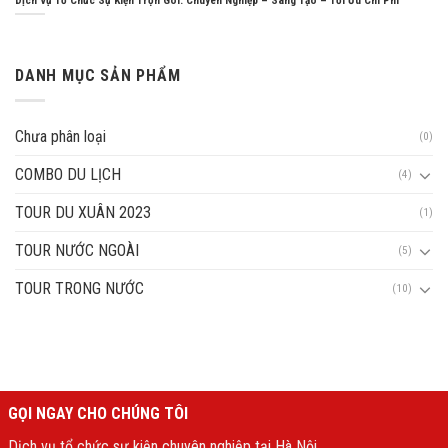
Dịch Vụ Tổ Chức Sự Kiện Trọn Gói: Chuyên Nghiệp – Sáng Tạo – Tối Ưu Chi Phí
DANH MỤC SẢN PHẨM
Chưa phân loại
(0)
COMBO DU LỊCH
(4)
TOUR DU XUÂN 2023
(1)
TOUR NƯỚC NGOÀI
(5)
TOUR TRONG NƯỚC
(10)
GỌI NGAY CHO CHÚNG TÔI
Dịch vụ tổ chức sự kiện chuyên nghiệp tại Hà Nội