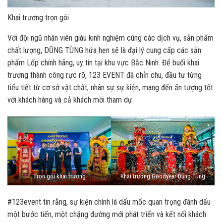
Khai trương trọn gói
Với đội ngũ nhân viên giàu kinh nghiệm cùng các dịch vụ, sản phẩm
chất lượng, DŨNG TÙNG hứa hẹn sẽ là đại lý cung cấp các sản
phẩm Lốp chính hãng, uy tín tại khu vực Bắc Ninh. Để buổi khai
trương thành công rực rỡ,
123 EVENT
đã chỉn chu, đầu tư từng
tiểu tiết từ cơ sở vật chất, nhân sự sự kiện, mang đến ấn tượng tốt
với khách hàng và cả khách mời tham dự.
Trọn gói khai trương
Khai trương Goodyear Dũng Tùng
#123event
tin rằng, sự kiện chính là dấu mốc quan trọng đánh dấu
một bước tiến, một chặng đường mới phát triển và kết nối khách