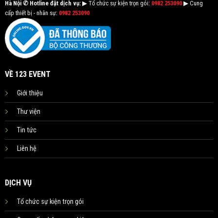
Hà Nội
✆ Hotline đặt dịch vụ:
▶ Tổ chức sự kiện trọn gói:
0982 253090
▶ Cung
cấp thiết bị - nhân sự:
0982 253090
VỀ 123 EVENT
Giới thiệu
Thư viện
Tin tức
Liên hệ
DỊCH VỤ
Tổ chức sự kiện trọn gói