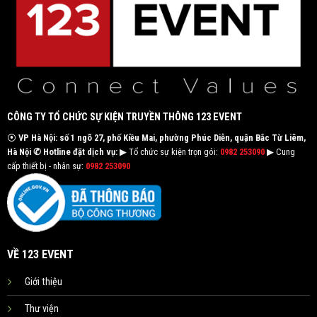
CÔNG TY TỔ CHỨC SỰ KIỆN TRUYỀN THÔNG 123 EVENT
⦿
VP Hà Nội: số 1 ngõ 27, phố Kiều Mai, phường Phúc Diễn, quận Bắc Từ Liêm,
Hà Nội
✆ Hotline đặt dịch vụ:
▶ Tổ chức sự kiện trọn gói:
0982 253090
▶ Cung
cấp thiết bị - nhân sự:
0982 253090
VỀ 123 EVENT
Giới thiệu
Thư viện