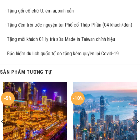
· Tặng gối cố chữ U: êm ái, xinh xắn
· Tặng đèn trời ước nguyện tại Phố cổ Thập Phần (04 khách/đèn)
· Tặng mỗi khách 01 ly trà sữa Made in Taiwan chính hiệu
· Bảo hiểm du lịch quốc tế có tặng kèm quyền lợi Covid-19.
SẢN PHẨM TƯƠNG TỰ
-5%
-10%