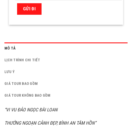
MÔ TẢ
LỊCH TRÌNH CHI TIẾT
LƯU Ý
GIÁ TOUR BAO GỒM
GIÁ TOUR KHÔNG BAO GỒM
“VI VU ĐẢO NGỌC ĐÀI LOAN
THƯỞNG NGOẠN CẢNH ĐẸP, BÌNH AN TÂM HỒN”