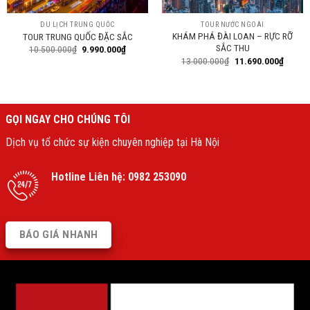
DU LỊCH TRUNG QUỐC
TOUR NƯỚC NGOÀI
KHÁM PHÁ ĐÀI LOAN – RỰC RỠ
TOUR TRUNG QUỐC ĐẶC SẮC
SẮC THU
10.500.000
₫
9.990.000
₫
13.000.000
₫
11.690.000
₫
GỌI NGAY CHO CHÚNG TÔI
Dịch vụ tổ chức sự kiện chuyên nghiệp tại Hà Nội
Hotline Liên hệ:
0982 253090
BÁO GIÁ NHANH