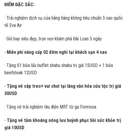
ĐIỂM ĐẶC SẮC:
· Trải nghiệm dịch vụ của hãng hàng không tiêu chuẩn 5 sao quốc
tế Eva Air
· Giờ bay siêu đẹp, trọn vẹn khám phá Đài Loan 5 ngày
· Miễn phí nâng cấp 02 đêm nghỉ tại khách sạn 4 sao
· Tặng 01 bữa lẩu buffet shabu shabu trị giá 15USD + 1 bữa
beefsteak 12USD
· Tặng vé cáp treo+ vui chơi tại làng văn hóa cửu tộc trị giá
30USD
· Tặng vé trải nghiệm tàu điện MRT từ ga Formosa
· Tặng vé tắm khoáng nóng lưu huỳnh phục hồi sức khỏe trị
giá 10USD