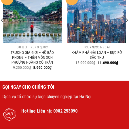
DU LỊCH TRUNG QUỐC
TOUR NƯỚC NGOÀI
TRƯƠNG GIA GIỚI – HỒ BẢO
KHÁM PHÁ ĐÀI LOAN – RỰC RỠ
PHONG – THIÊN MÔN SƠN
SẮC THU
PHƯỢNG HOÀNG CỔ TRẤN
13.000.000
₫
11.690.000
₫
9.250.000
₫
8.990.000
₫
GỌI NGAY CHO CHÚNG TÔI
Dịch vụ tổ chức sự kiện chuyên nghiệp tại Hà Nội
Hotline Liên hệ:
0982 253090