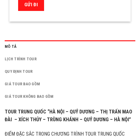
MÔ TẢ
LỊCH TRÌNH TOUR
QUY ĐỊNH TOUR
GIÁ TOUR BAO GỒM
GIÁ TOUR KHÔNG BAO GỒM
TOUR TRUNG QUỐC “HÀ NỘI – QUÝ DƯƠNG – THỊ TRẤN MAO
ĐÀI – XÍCH THỦY – TRÙNG KHÁNH – QUÝ DƯƠNG – HÀ NỘI”
ĐIỂM ĐẶC SẮC TRONG CHƯƠNG TRÌNH TOUR TRUNG QUỐC