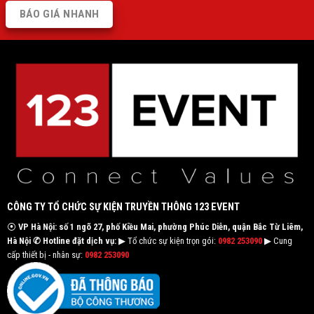
BÁO GIÁ NHANH
CÔNG TY TỔ CHỨC SỰ KIỆN TRUYỀN THÔNG 123 EVENT
⦿
VP Hà Nội: số 1 ngõ 27, phố Kiều Mai, phường Phúc Diễn, quận Bắc Từ Liêm,
Hà Nội
✆ Hotline đặt dịch vụ:
▶ Tổ chức sự kiện trọn gói:
0982 253090
▶ Cung
cấp thiết bị - nhân sự:
0982 253090