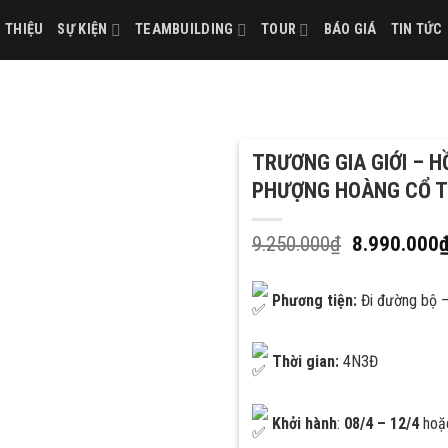
I THIỆU
SỰ KIỆN
TEAMBUILDING
TOUR
BÁO GIÁ
TIN TỨC
TRƯƠNG GIA GIỚI – 
PHƯỢNG HOÀNG CỔ 
9.250.000
₫
8.990.000
Phương tiện:
Đi đường bộ 
Thời gian:
4N3Đ
Khởi hành
:
08/4 – 12/4
ho