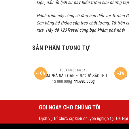
kiện, dấu ấn lịch sự hay biểu trưng của những tập
Hành trình này cũng sẽ đưa bạn đến với Trương Gi
Sơn bằng hệ thống cáp treo chất lượng. Từ trên c
xưa. Hãy để
123Travel
cùng bạn khám phá nhé!
SẢN PHẨM TƯƠNG TỰ
TOUR NƯỚC NGOÀI
-10%
-3%
ĐÀO 
KHÁM PHÁ ĐÀI LOAN – RỰC RỠ SẮC THU
13.000.000
₫
11.690.000
₫
GỌI NGAY CHO CHÚNG TÔI
Dịch vụ tổ chức sự kiện chuyên nghiệp tại Hà Nội