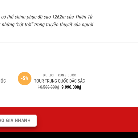
ạn có thể chinh phục độ cao 1262m của Thiên Tử
những “cột trời” trong truyền thuyết của người
DU LỊCH TRUNG QUỐC
-5%
UỐC
TOUR TRUNG QUỐC ĐẶC SẮC
10.500.000
₫
9.990.000
₫
ÁO GIÁ NHANH