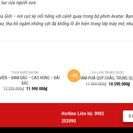
 tục của người xưa.
a Giới – nơi cực kỳ nổi tiếng với cảnh quay trong bộ phim Avatar. B
ao, tha hồ ngắm những cột đá khổng lồ ẩn hiện trong lớp mây mờ, như 
TOUR NƯỚC NGOÀI
DU LỊCH TRUNG QUỐC
-4%
VIÊN – NAM ĐẦU – CAO HÙNG – ĐÀI
KHÁM PHÁ QUÝ CHÂU, TRUNG Q
BẮC
11.000.000
₫
10.590.000
₫
12.325.000
₫
11.990.000
₫
Hotline Liên hệ:
0982
B
253090